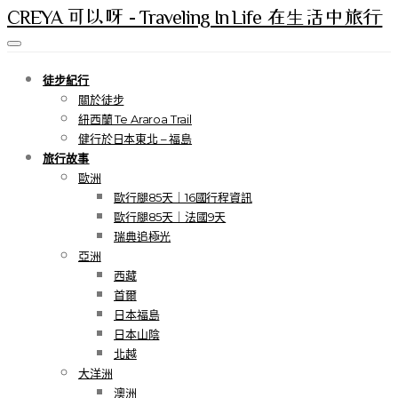
CREYA 可以呀 - Traveling In Life 在生活中旅行
徒步紀行
關於徒步
紐西蘭 Te Araroa Trail
健行於日本東北 – 福島
旅行故事
歐洲
歐行腿85天｜16國行程資訊
歐行腿85天｜法國9天
瑞典追極光
亞洲
西藏
首爾
日本福島
日本山陰
北越
大洋洲
澳洲