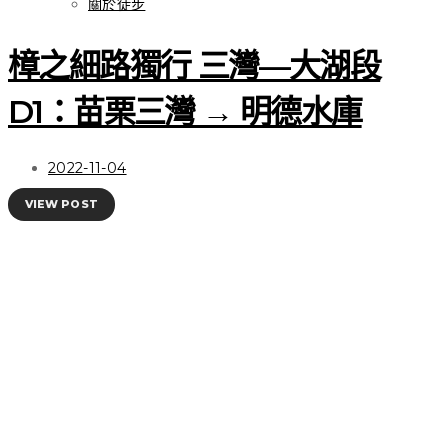
關於徒步 | 我熟悉的夥伴
關於徒步
Salomon X Ultra 4 GTX
樟之細路獨行 三灣—大湖段
登山鞋，性能依舊優秀、
D1：苗栗三灣 → 明德水庫
顏值大幅提升
2022-11-04
VIEW POST
VIEW POST