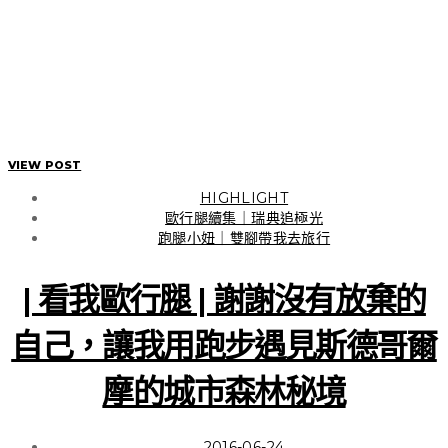
VIEW POST
HIGHLIGHT
歐行腿續集｜瑞典追極光
跑腿小妞｜雙腳帶我去旅行
| 看我歐行腿 | 謝謝沒有放棄的
HIGHLIGHT
日本東北 | 福島
自己，讓我用跑步遇見斯德哥爾
摩的城市森林秘境
| 行走在日本東北 | 用雙腳
2016-06-24