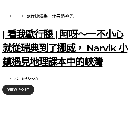
歐行腿續集｜瑞典追極光
| 看我歐行腿 | 阿呀～一不小心
就從瑞典到了挪威， Narvik 小
鎮遇見地理課本中的峽灣
2016-02-23
VIEW POST