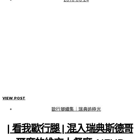
初識福島，這是我的五天
四夜路徑線索
VIEW POST
VIEW POST
歐行腿續集｜瑞典追極光
| 看我歐行腿 | 混入瑞典斯德哥