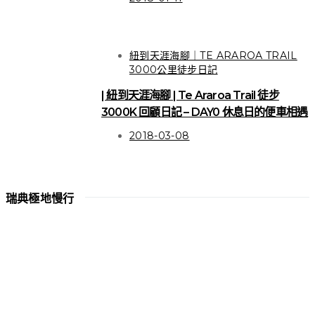
關於徒步 | 寫給女生的多
紐到天涯海腳｜TE ARAROA TRAIL
天數徒步困擾之應對方式
3000公里徒步日記
| 紐到天涯海腳 | Te Araroa Trail 徒步
3000K 回顧日記 – DAY0 休息日的便車相遇
VIEW POST
2018-03-08
瑞典極地慢行