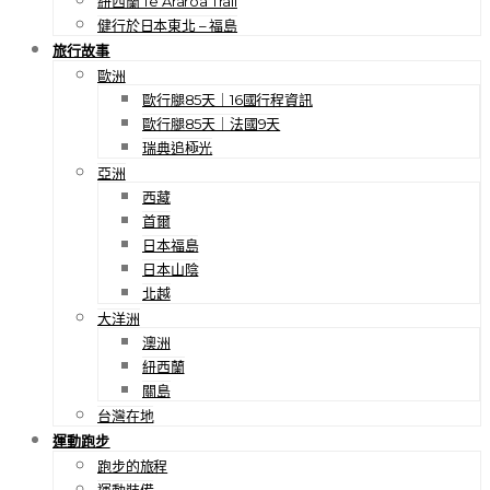
紐西蘭 Te Araroa Trail
健行於日本東北 – 福島
旅行故事
歐洲
歐行腿85天｜16國行程資訊
歐行腿85天｜法國9天
瑞典追極光
亞洲
西藏
首爾
日本福島
日本山陰
北越
大洋洲
澳洲
紐西蘭
關島
台灣在地
運動跑步
跑步的旅程
運動裝備