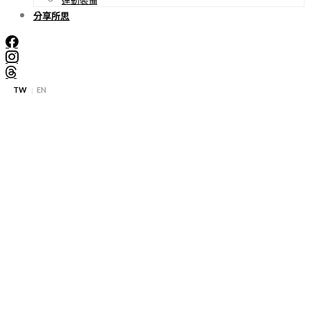
分享所思
TW
EN
|