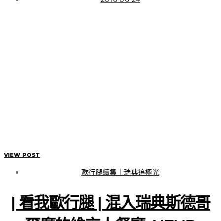
初識福島，這是我的五天
四夜路徑線索
VIEW POST
VIEW POST
歐行腿續集｜瑞典追極光
| 看我歐行腿 | 混入瑞典斯德哥