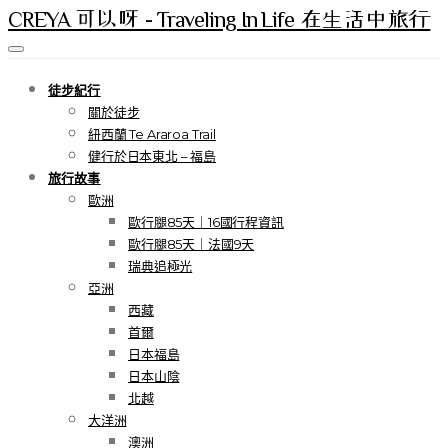
CREYA 可以呀 - Traveling In Life 在生活中旅行
徒步紀行
關於徒步
紐西蘭 Te Araroa Trail
健行於日本東北 – 福島
旅行故事
歐洲
歐行腿85天｜16國行程資訊
歐行腿85天｜法國9天
瑞典追極光
亞洲
西藏
首爾
日本福島
日本山陰
北越
大洋洲
澳洲