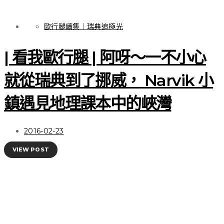
歐行腿續集｜瑞典追極光
| 看我歐行腿 | 阿呀～一不小心
就從瑞典到了挪威， Narvik 小
鎮遇見地理課本中的峽灣
2016-02-23
VIEW POST