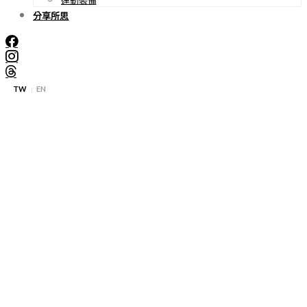
分享所思
TW
EN
|