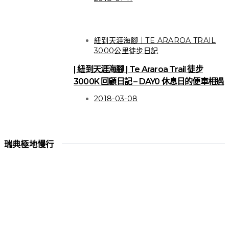
關於徒步 | 寫給女生的多
紐到天涯海腳｜TE ARAROA TRAIL
天數徒步困擾之應對方式
3000公里徒步日記
| 紐到天涯海腳 | Te Araroa Trail 徒步
3000K 回顧日記 – DAY0 休息日的便車相遇
VIEW POST
2018-03-08
瑞典極地慢行