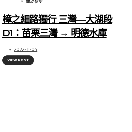
關於徒步 | 我熟悉的夥伴
關於徒步
Salomon X Ultra 4 GTX
樟之細路獨行 三灣—大湖段
登山鞋，性能依舊優秀、
D1：苗栗三灣 → 明德水庫
顏值大幅提升
2022-11-04
VIEW POST
VIEW POST