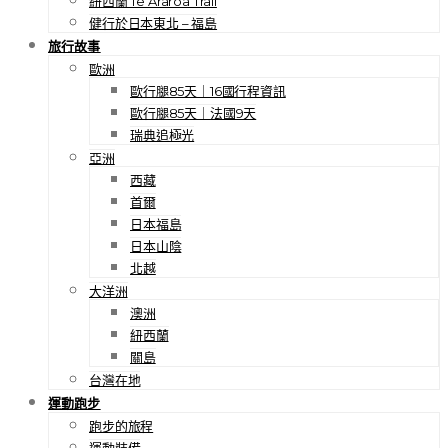
紐西蘭 Te Araroa Trail
健行於日本東北 – 福島
旅行故事
歐洲
歐行腿85天｜16國行程資訊
歐行腿85天｜法國9天
瑞典追極光
亞洲
西藏
首爾
日本福島
日本山陰
北越
大洋洲
澳洲
紐西蘭
關島
台灣在地
運動跑步
跑步的旅程
運動裝備