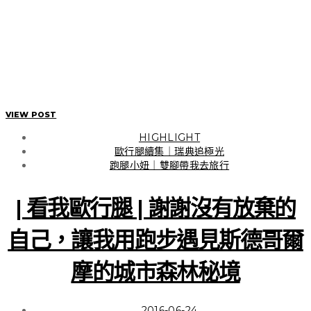
VIEW POST
HIGHLIGHT
歐行腿續集｜瑞典追極光
跑腿小妞｜雙腳帶我去旅行
| 看我歐行腿 | 謝謝沒有放棄的
HIGHLIGHT
日本東北 | 福島
自己，讓我用跑步遇見斯德哥爾
摩的城市森林秘境
| 行走在日本東北 | 用雙腳
2016-06-24