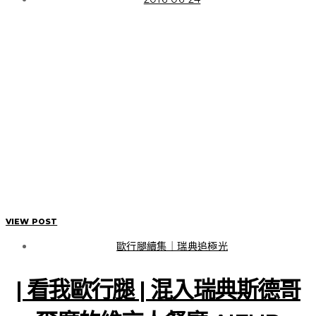
初識福島，這是我的五天
四夜路徑線索
VIEW POST
VIEW POST
歐行腿續集｜瑞典追極光
| 看我歐行腿 | 混入瑞典斯德哥