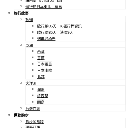
紐西蘭 Te Araroa Trail
健行於日本東北 – 福島
旅行故事
歐洲
歐行腿85天｜16國行程資訊
歐行腿85天｜法國9天
瑞典追極光
亞洲
西藏
首爾
日本福島
日本山陰
北越
大洋洲
澳洲
紐西蘭
關島
台灣在地
運動跑步
跑步的旅程
運動裝備