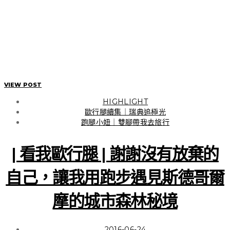
VIEW POST
HIGHLIGHT
歐行腿續集｜瑞典追極光
跑腿小妞｜雙腳帶我去旅行
| 看我歐行腿 | 謝謝沒有放棄的
HIGHLIGHT
日本東北 | 福島
自己，讓我用跑步遇見斯德哥爾
摩的城市森林秘境
| 行走在日本東北 | 用雙腳
2016-06-24