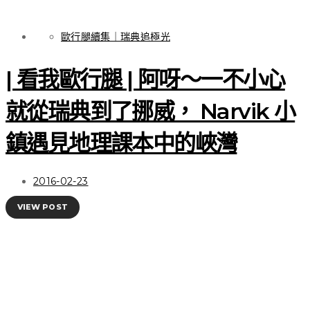
歐行腿續集｜瑞典追極光
| 看我歐行腿 | 阿呀～一不小心
就從瑞典到了挪威， Narvik 小
鎮遇見地理課本中的峽灣
2016-02-23
VIEW POST