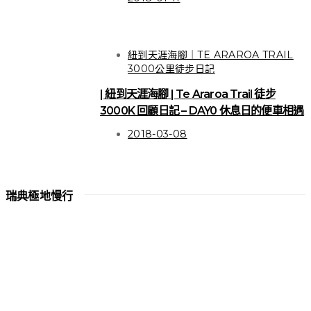
關於徒步 | 寫給女生的多
紐到天涯海腳｜TE ARAROA TRAIL
天數徒步困擾之應對方式
3000公里徒步日記
| 紐到天涯海腳 | Te Araroa Trail 徒步
3000K 回顧日記 – DAY0 休息日的便車相遇
VIEW POST
2018-03-08
瑞典極地慢行