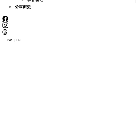
分享所思
TW
EN
|