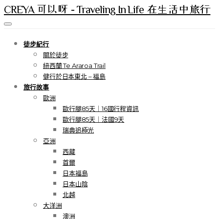
CREYA 可以呀 - Traveling In Life 在生活中旅行
徒步紀行
關於徒步
紐西蘭 Te Araroa Trail
健行於日本東北 – 福島
旅行故事
歐洲
歐行腿85天｜16國行程資訊
歐行腿85天｜法國9天
瑞典追極光
亞洲
西藏
首爾
日本福島
日本山陰
北越
大洋洲
澳洲