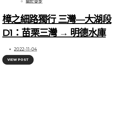
關於徒步 | 我熟悉的夥伴
關於徒步
Salomon X Ultra 4 GTX
樟之細路獨行 三灣—大湖段
登山鞋，性能依舊優秀、
D1：苗栗三灣 → 明德水庫
顏值大幅提升
2022-11-04
VIEW POST
VIEW POST