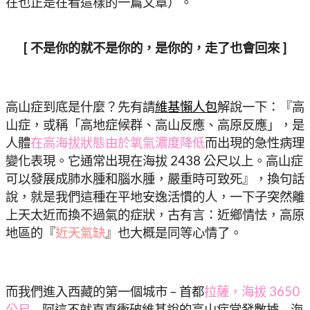
在也正是在看這樣的一篇文章）。
[ 不是你的就不是你的，是你的，走了也會回來 ]
高山症到底是什麼？先有請
維基懶人包
解說一下：『高
山症，或稱「高地症候群、高山反應、高原反應」，是
人體
在高海拔狀態由於氧氣濃度降低
而出現的急性病理
變化表現。它通常出現在海拔 2438 公尺以上。高山症
可以發展成肺水腫和腦水腫，嚴重時可致死』，換句話
說，就是我們這種在平地安逸活慣的人，一下子突然離
上天太近而換不過氣的症狀，古有言：近鄉情怯，高原
地區的『
近天氣缺
』也大概是同等心情了。
而我們進入西藏的第一個城市 – 首都
拉薩，海拔 3650
公尺
….阿這不就直直衝破維基說的高山症常發數據 – 海