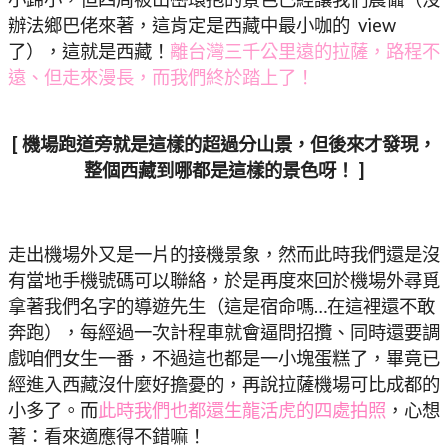
辦法鄉巴佬來著，這肯定是西藏中最小咖的 view
了），這就是西藏！
離台灣三千公里遠的拉薩，路程不
遠、但走來漫長，而我們終於踏上了！
[ 機場跑道旁就是這樣的超過分山景，但後來才發現，
整個西藏到哪都是這樣的景色呀！
]
走出機場外又是一片的接機景象，然而此時我們還是沒
有當地手機號碼可以聯絡，於是再度來回於機場外尋覓
拿著我們名字的導遊先生（這是宿命嗎…在這裡還不敢
奔跑），每經過一次計程車就會逼問招攬、同時還要調
戲咱們女生一番，不過這也都是一小塊蛋糕了，畢竟已
經進入西藏沒什麼好擔憂的，再說拉薩機場可比成都的
小多了。而
此時我們也都還生龍活虎的四處拍照
，心想
著：看來適應得不錯嘛！