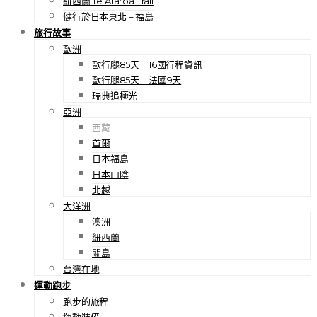
紐西蘭 Te Araroa Trail
健行於日本東北 – 福島
旅行故事
歐洲
歐行腿85天｜16國行程資訊
歐行腿85天｜法國9天
瑞典追極光
亞洲
西藏
首爾
日本福島
日本山陰
北越
大洋洲
澳洲
紐西蘭
關島
台灣在地
運動跑步
跑步的旅程
運動裝備