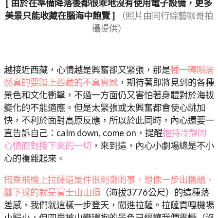
[ 由於在準備降落後都很乖地沒有使用電子設備，更多
美景只能收藏在腦海中飽覽 ]
（照片由同行綜藝咖哥拍
攝提供）
越接近西藏，心情越是興奮卻又緊張，那是
種一轉眼居
然真的要踏上西藏的不真實感
，期待著即將見到的各種
景色和文化衝擊，不過一方面仍又害怕著身體對於海拔
變化的不能適應。但是太緊張或太興奮都會使心跳加
快，不利於面對高原反應，所以於此同時，內心還要一
直告訴自己：calm down, come on，提醒
抱持冷靜的
心情面對接下來的一切
，來到這，內心小劇場總是不小
心的複雜起來。
搭乘飛機上拉薩還是件很刺激的事，想像一步出機艙，
腳下採的就是富士山山頂
（海拔3776公尺）的這種落
差感，我們就這樣一步登天，闖進拉薩。拉薩貢嘎機場
小歸小，但四周被山巒環抱的景色已經讓我們震懾（沒