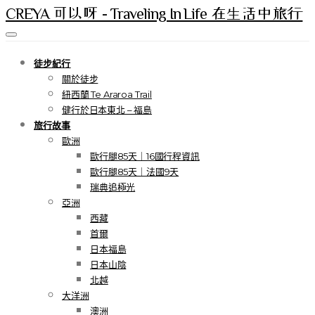
CREYA 可以呀 - Traveling In Life 在生活中旅行
徒步紀行
關於徒步
紐西蘭 Te Araroa Trail
健行於日本東北 – 福島
旅行故事
歐洲
歐行腿85天｜16國行程資訊
歐行腿85天｜法國9天
瑞典追極光
亞洲
西藏
首爾
日本福島
日本山陰
北越
大洋洲
澳洲