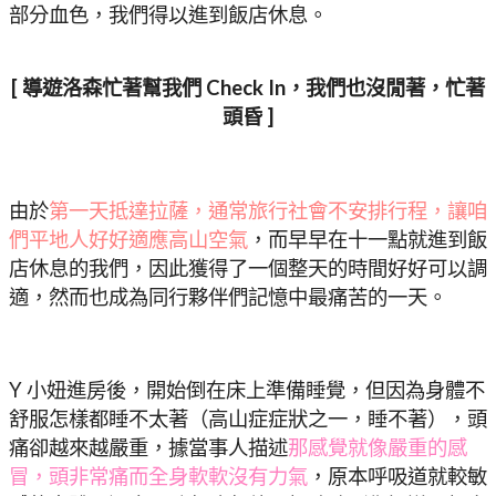
部分血色，我們得以進到飯店休息。
[ 導遊洛森忙著幫我們 Check In，我們也沒閒著，忙著
頭昏 ]
由於
第一天抵達拉薩，通常旅行社會不安排行程，讓咱
們平地人好好適應高山空氣
，而早早在十一點就進到飯
店休息的我們，因此獲得了一個整天的時間好好可以調
適，然而也成為同行夥伴們記憶中最痛苦的一天。
Y 小妞進房後，開始倒在床上準備睡覺，但因為身體不
舒服怎樣都睡不太著（高山症症狀之一，睡不著），頭
痛卻越來越嚴重，據當事人描述
那感覺就像嚴重的感
冒，頭非常痛而全身軟軟沒有力氣
，原本呼吸道就較敏