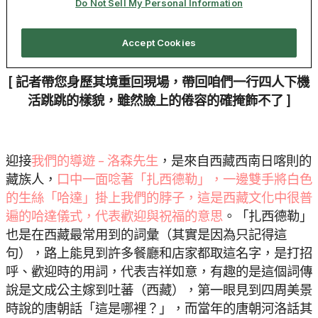
[ 記者帶您身歷其境重回現場，帶回咱們一行四人下機
活跳跳的樣貌，雖然臉上的倦容的確掩飾不了 ]
迎接
我們的導遊 – 洛森先生
，是來自西藏西南日喀則的
藏族人，
口中一面唸著「扎西德勒」，一邊雙手將白色
的生絲「哈達」掛上我們的脖子，這是西藏文化中很普
遍的哈達儀式，代表歡迎與祝福的意思
。「扎西德勒」
也是在西藏最常用到的詞彙（其實是因為只記得這
句），路上能見到許多餐廳和店家都取這名字，是打招
呼、歡迎時的用詞，代表吉祥如意，有趣的是這個詞傳
說是文成公主嫁到吐蕃（西藏），第一眼見到四周美景
時說的唐朝話「這是哪裡？」，而當年的唐朝河洛話其