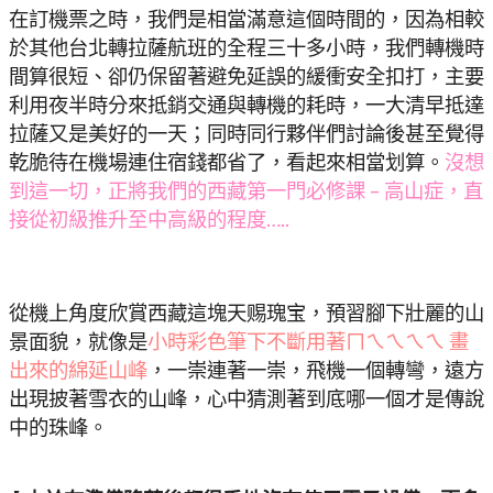
在訂機票之時，我們是相當滿意這個時間的，因為相較
於其他台北轉拉薩航班的全程三十多小時，我們轉機時
間算很短、卻仍保留著避免延誤的緩衝安全扣打，主要
利用夜半時分來抵銷交通與轉機的耗時，一大清早抵達
拉薩又是美好的一天；同時同行夥伴們討論後甚至覺得
乾脆待在機場連住宿錢都省了，看起來相當划算。
沒想
到這一切，正將我們的西藏第一門必修課 – 高山症，直
接從初級推升至中高級的程度…..
從機上角度欣賞西藏這塊天赐瑰宝，預習腳下壯麗的山
景面貌，就像是
小時彩色筆下不斷用著ㄇㄟㄟㄟㄟ 畫
出來的綿延山峰
，一崇連著一崇，飛機一個轉彎，遠方
出現披著雪衣的山峰，心中猜測著到底哪一個才是傳說
中的珠峰。