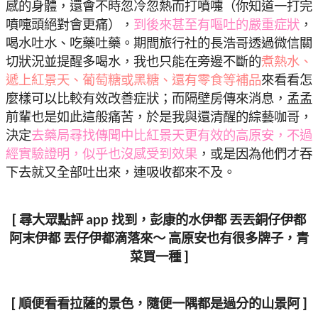
感的身體，還會不時忽冷忽熱而打噴嚏（你知道一打完
噴嚏頭絕對會更痛），
到後來甚至有嘔吐的嚴重症狀
，
喝水吐水、吃藥吐藥。期間旅行社的長浩哥透過微信關
切狀況並提醒多喝水，我也只能在旁邊不斷的
煮熱水、
遞上紅景天、葡萄糖或黑糖、還有零食等補品
來看看怎
麼樣可以比較有效改善症狀；而隔壁房傳來消息，孟孟
前輩也是如此這般痛苦，於是我與還清醒的綜藝咖哥，
決定
去藥局尋找傳聞中比紅景天更有效的高原安，不過
經實驗證明，似乎也沒感受到效果
，或是因為他們才吞
下去就又全部吐出來，連吸收都來不及。
[ 尋大眾點評 app 找到，彭康的水伊都 丟丟銅仔伊都
阿末伊都 丟仔伊都滴落來～ 高原安也有很多牌子，青
菜買一種 ]
[ 順便看看拉薩的景色，隨便一隅都是過分的山景阿 ]