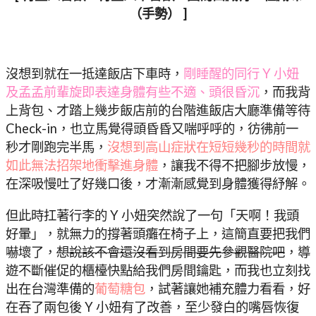
（手勢） ]
沒想到就在一抵達飯店下車時，
剛睡醒的同行 Y 小妞
及孟孟前輩旋即表達身體有些不適、頭很昏沉
，而我背
上背包、才踏上幾步飯店前的台階進飯店大廳準備等待
Check-in，也立馬覺得頭昏昏又喘呼呼的，彷彿前一
秒才剛跑完半馬，
沒想到高山症狀在短短幾秒的時間就
如此無法招架地衝擊進身體
，讓我不得不把腳步放慢，
在深吸慢吐了好幾口後，才漸漸感覺到身體獲得紓解。
但此時扛著行李的 Y 小妞突然說了一句「天啊！我頭
好暈」，就無力的撐著頭癱在椅子上，這簡直要把我們
嚇壞了，
想說該不會還沒看到房間要先參觀醫院吧
，導
遊不斷催促的櫃檯快點給我們房間鑰匙，而我也立刻找
出在台灣準備的
葡萄糖包
，試著讓她補充體力看看，好
在吞了兩包後 Y 小妞有了改善，至少發白的嘴唇恢復