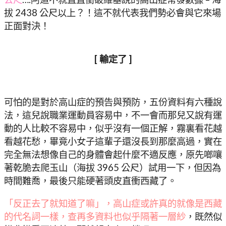
拔 2438 公尺以上？！這不就代表我們勢必會與它來場
正面對決！
[ 輸定了 ]
可怕的是對於高山症的預告與預防，五份資料有六種說
法，這兒說職業運動員容易中，不一會而那兒又說有運
動的人比較不容易中，似乎沒有一個正解，霧裏看花越
看越花愁，畢竟小女子這輩子還沒長到那麼高過，實在
完全無法想像自己的身體會起什麼不適反應，原先啷嚷
著乾脆去爬玉山（海拔 3965 公尺）試用一下，但因為
時間難喬，最後只能硬著頭皮直衝西藏了。
「反正去了就知道了嘛」，高山症或許真的就像是西藏
的代名詞一樣，查再多資料也似乎隔著一層紗
，既然似