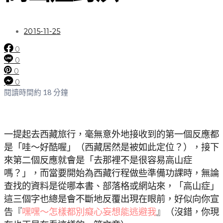
2015-11-25
0
0
0
0
閱讀時間約 18 分鐘
一提起去西藏旅行，毫無意外地接收到的第一個反應都
是「哇～好酷喔」（西藏居然是被如此定位？），接下
來第二個反應就會是「去那裡不是很容易高山症
嗎？」，而當要開始為西藏行程做些準備功課時，無論
查找的資料是從哪本書、部落格或網站來，「高山症」
這三個字也總是會不斷地反覆出現在眼前，好似向你宣
告『
嘿嘿～怎樣都別癡心妄想能逃避我
』（沒錯，你現