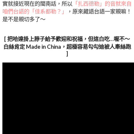
實就接近現在的閩南話，所以
「扎西德勒」的音就來自
咱們台語的「佳系都勒？」
，原來藏語台語一家親嘛！
是不是親切多了～
[ 把哈達掛上脖子給予歡迎和祝福，但這白吃…喔不～
白絲肯定 Made in China，超極容易勾勾迪被人牽絲跑
]