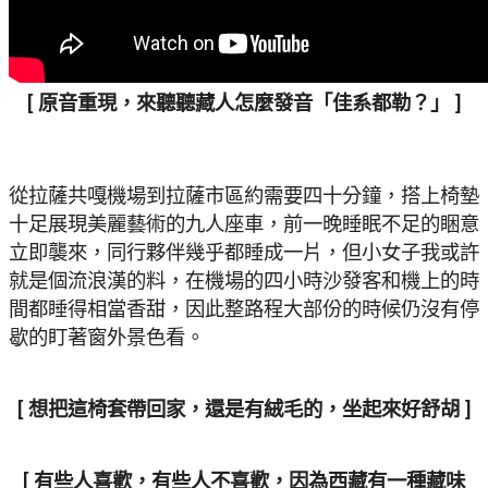
[ 原音重現，來聽聽藏人怎麼發音「佳系都勒？」 ]
從拉薩共嘎機場到拉薩市區約需要四十分鐘，搭上椅墊
十足展現美麗藝術的九人座車，前一晚睡眠不足的睏意
立即襲來，同行夥伴幾乎都睡成一片，但小女子我或許
就是個流浪漢的料，在機場的四小時沙發客和機上的時
間都睡得相當香甜，因此整路程大部份的時候仍沒有停
歇的盯著窗外景色看。
[ 想把這椅套帶回家，還是有絨毛的，坐起來好舒胡 ]
[ 有些人喜歡，有些人不喜歡，因為西藏有一種藏味