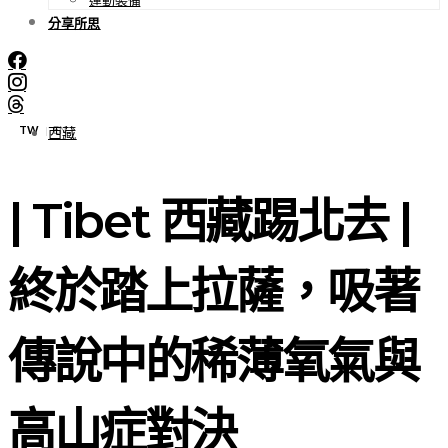
分享所思
TW
EN
|
西藏
| Tibet 西藏踢北去 |
終於踏上拉薩，吸著
傳說中的稀薄氧氣與
高山症對決