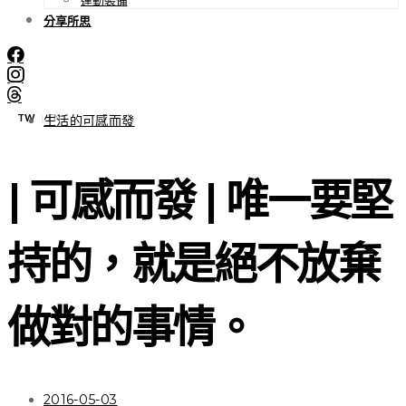
分享所思
TW
EN
|
生活的可感而發
| 可感而發 | 唯一要堅
持的，就是絕不放棄
做對的事情。
2016-05-03