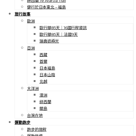
紐西蘭 Te Araroa Trail
健行於日本東北 – 福島
旅行故事
歐洲
歐行腿85天｜16國行程資訊
歐行腿85天｜法國9天
瑞典追極光
亞洲
西藏
首爾
日本福島
日本山陰
北越
大洋洲
澳洲
紐西蘭
關島
台灣在地
運動跑步
跑步的旅程
運動裝備