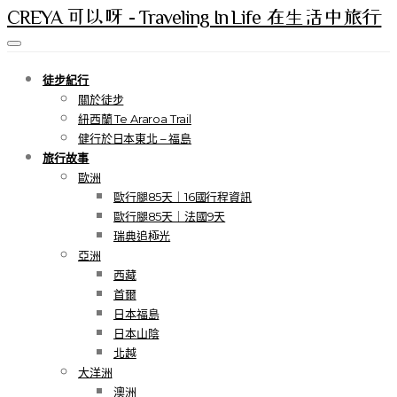
CREYA 可以呀 - Traveling In Life 在生活中旅行
徒步紀行
關於徒步
紐西蘭 Te Araroa Trail
健行於日本東北 – 福島
旅行故事
歐洲
歐行腿85天｜16國行程資訊
歐行腿85天｜法國9天
瑞典追極光
亞洲
西藏
首爾
日本福島
日本山陰
北越
大洋洲
澳洲