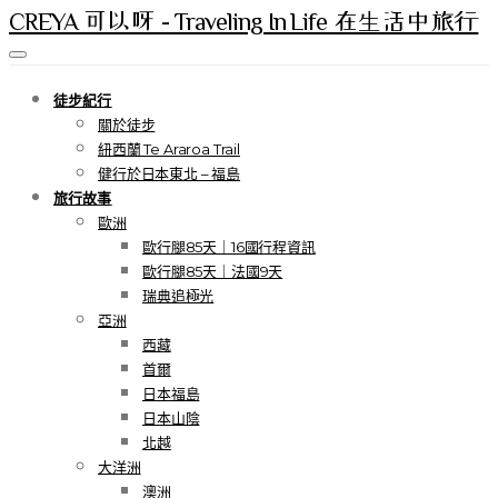
CREYA 可以呀 - Traveling In Life 在生活中旅行
徒步紀行
關於徒步
紐西蘭 Te Araroa Trail
健行於日本東北 – 福島
旅行故事
歐洲
歐行腿85天｜16國行程資訊
歐行腿85天｜法國9天
瑞典追極光
亞洲
西藏
首爾
日本福島
日本山陰
北越
大洋洲
澳洲