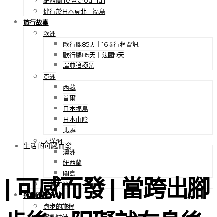
紐西蘭 Te Araroa Trail
健行於日本東北 – 福島
旅行故事
歐洲
歐行腿85天｜16國行程資訊
歐行腿85天｜法國9天
瑞典追極光
亞洲
西藏
首爾
日本福島
日本山陰
北越
大洋洲
生活的可感而發
澳洲
紐西蘭
關島
| 可感而發 | 當跨出腳
台灣在地
運動跑步
跑步的旅程
運動裝備