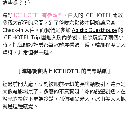
這些嗎？！）
還好
ICE HOTEL 有參觀票
，白天的 ICE HOTEL 開放
參觀大部份的房間，到了傍晚六點後才開始讓房客
Check-in 入住。而我們是參加
Abisko Guesthouse
的
ICE HOTEL Trip 團進入房內參觀，拍照玩耍了兩個小
時，把每間設計房都當冰雕展看過一遍，精細程度令人
驚訝，非常值得一逛。
[ 進場後會貼上 ICE HOTEL 的門票貼紙 ]
經過前門大廳，立刻被眼前夢幻的長廊給吸引，這真是
太像電影場景了，多麼的不真實呀！冰的晶瑩剔透，在
燈光的投射下更為冷豔，孤傲卻又迷人，冰山美人大概
就是這種感覺。