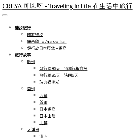
CREYA 可以呀 - Traveling In Life 在生活中旅行
徒步紀行
關於徒步
紐西蘭 Te Araroa Trail
健行於日本東北 – 福島
旅行故事
歐洲
歐行腿85天｜16國行程資訊
歐行腿85天｜法國9天
瑞典追極光
亞洲
西藏
首爾
日本福島
日本山陰
北越
大洋洲
澳洲