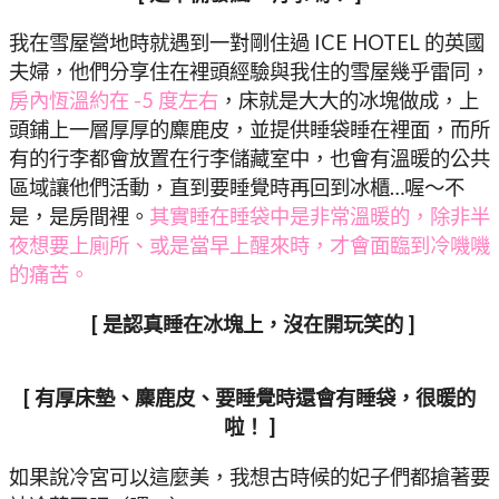
我在雪屋營地時就遇到一對剛住過 ICE HOTEL 的英國
夫婦，他們分享住在裡頭經驗與我住的雪屋幾乎雷同，
房內恆溫約在 -5 度左右
，床就是大大的冰塊做成，上
頭鋪上一層厚厚的麋鹿皮，並提供睡袋睡在裡面，而所
有的行李都會放置在行李儲藏室中，也會有溫暖的公共
區域讓他們活動，直到要睡覺時再回到冰櫃…喔～不
是，是房間裡。
其實睡在睡袋中是非常溫暖的，除非半
夜想要上廁所、或是當早上醒來時，才會面臨到冷嘰嘰
的痛苦。
[ 是認真睡在冰塊上，沒在開玩笑的 ]
[ 有厚床墊、麋鹿皮、要睡覺時還會有睡袋，很暖的
啦！ ]
如果說冷宮可以這麼美，我想古時候的妃子們都搶著要