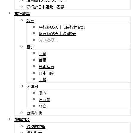
紐西蘭 Te Araroa Trail
健行於日本東北 – 福島
旅行故事
歐洲
歐行腿85天｜16國行程資訊
歐行腿85天｜法國9天
瑞典追極光
亞洲
西藏
首爾
日本福島
日本山陰
北越
大洋洲
澳洲
紐西蘭
關島
台灣在地
運動跑步
跑步的旅程
運動裝備