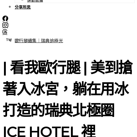
分享所思
TW
EN
|
歐行腿續集｜瑞典追極光
| 看我歐行腿 | 美到搶
著入冰宮，躺在用冰
打造的瑞典北極圈
ICE HOTEL 裡