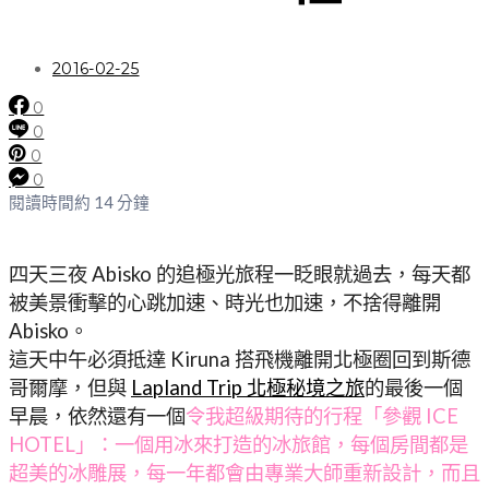
2016-02-25
0
0
0
0
閱讀時間約 14 分鐘
四天三夜 Abisko 的追極光旅程一眨眼就過去，每天都
被美景衝擊的心跳加速、時光也加速，不捨得離開
Abisko。
這天中午必須抵達 Kiruna 搭飛機離開北極圈回到斯德
哥爾摩，但與
Lapland Trip 北極秘境之旅
的最後一個
早晨，依然還有一個
令我超級期待的行程「參觀 ICE
HOTEL」：一個用冰來打造的冰旅館，每個房間都是
超美的冰雕展，每一年都會由專業大師重新設計，而且