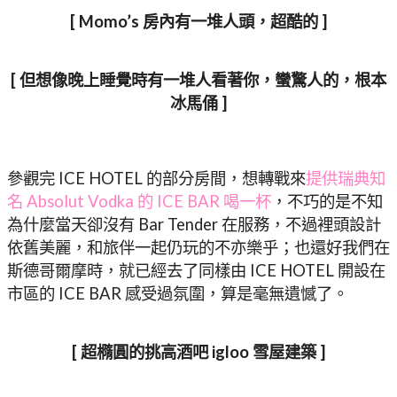
[ Momo’s 房內有一堆人頭，超酷的 ]
[ 但想像晚上睡覺時有一堆人看著你，蠻驚人的，根本
冰馬俑 ]
參觀完 ICE HOTEL 的部分房間，想轉戰來
提供瑞典知
名 Absolut Vodka 的 ICE BAR 喝一杯
，不巧的是不知
為什麼當天卻沒有 Bar Tender 在服務，不過裡頭設計
依舊美麗，和旅伴一起仍玩的不亦樂乎；也還好我們在
斯德哥爾摩時，就已經去了同樣由 ICE HOTEL 開設在
市區的 ICE BAR 感受過氛圍，算是毫無遺憾了。
[ 超橢圓的挑高酒吧 igloo 雪屋建築 ]