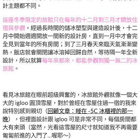
計主題都不同。
這座冬季限定的旅館只在每年的十二月到三月才開放住
宿與參觀
，經過長時間的儲冰塑型與建造設計後，十二
月中開始週週開放一間新的設計房，直到一月中才會完
全見到當年的所有房間；到了三月春天來臨天氣漸漸變
熱，飯店就會關閉讓冰溶掉回歸自然，等待隔一年全新
設計，所以就算
每年來都來，都能參觀到獨一無二的冰
旅館
。
看見冰旅館在眼前超級興奮的，冰旅館外觀就像一個大
大的 igloo 圓頂雪屋，對於曾經在雪屋住過一宿的我來
說特別感到親切（
回顧文章：睡在 -5C 冰櫃裡的那一
晚
），但裡面設計跟 igloo 可是非常不同，每個房間都
大有來頭（當然，光看這雪屋的尺寸就知道我不再需要
匍匐前進的入門了…喔耶～）