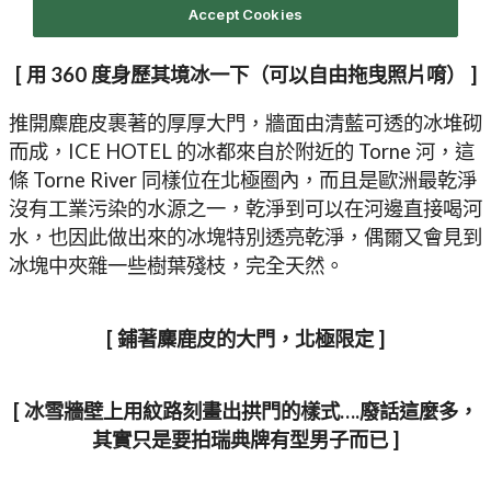
[ 用 360 度身歷其境冰一下（可以自由拖曳照片唷） ]
推開麋鹿皮裹著的厚厚大門，牆面由清藍可透的冰堆砌
而成，ICE HOTEL 的冰都來自於附近的 Torne 河，這
條 Torne River 同樣位在北極圈內，而且是歐洲最乾淨
沒有工業污染的水源之一，乾淨到可以在河邊直接喝河
水，也因此做出來的冰塊特別透亮乾淨，偶爾又會見到
冰塊中夾雜一些樹葉殘枝，完全天然。
[ 鋪著麋鹿皮的大門，北極限定 ]
[ 冰雪牆壁上用紋路刻畫出拱門的樣式….廢話這麼多，
其實只是要拍瑞典牌有型男子而已 ]