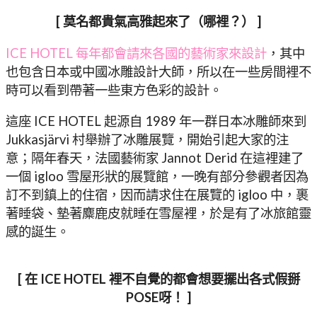
[ 莫名都貴氣高雅起來了（哪裡？） ]
ICE HOTEL 每年都會請來各國的藝術家來設計
，其中
也包含日本或中國冰雕設計大師，所以在一些房間裡不
時可以看到帶著一些東方色彩的設計。
這座 ICE HOTEL 起源自 1989 年一群日本冰雕師來到
Jukkasjärvi 村舉辦了冰雕展覽，開始引起大家的注
意；隔年春天，法國藝術家 Jannot Derid 在這裡建了
一個 igloo 雪屋形狀的展覽館，一晚有部分參觀者因為
訂不到鎮上的住宿，因而請求住在展覽的 igloo 中，裹
著睡袋、墊著麋鹿皮就睡在雪屋裡，於是有了冰旅館靈
感的誕生。
[ 在 ICE HOTEL 裡不自覺的都會想要擺出各式假掰
POSE呀！ ]