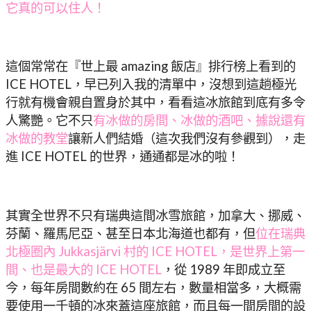
它真的可以住人！
這個常常在『世上最 amazing 飯店』排行榜上看到的
ICE HOTEL，早已列入我的清單中，沒想到這趟極光
行就有機會親自置身於其中，看看這冰旅館到底有多令
人驚艷。它不只
有冰做的房間、冰做的酒吧、據說還有
冰做的教堂
讓新人們結婚（這次我們沒有參觀到），走
進 ICE HOTEL 的世界，通通都是冰的啦！
其實全世界不只有瑞典這間冰雪旅館，加拿大、挪威、
芬蘭、羅馬尼亞、甚至日本北海道也都有，但
位在瑞典
北極圈內 Jukkasjärvi 村的 ICE HOTEL，是世界上第一
間、也是最大的 ICE HOTEL
，從 1989 年即成立至
今，每年房間數約在 65 間左右，數量相當多，大概需
要使用一千頓的冰來蓋這座旅館，而且每一間房間的設