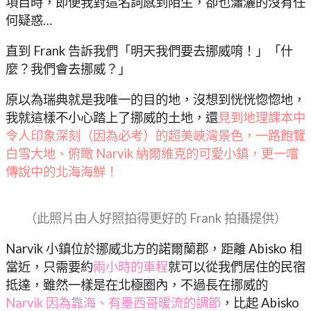
項目時，即便我對這名詞感到陌生，卻也瀟灑的沒有任
何疑惑…
直到 Frank 告訴我們「明天我們要去挪威唷！」「什
麼？我們會去挪威？」
原以為瑞典就是我唯一的目的地，沒想到恍恍惚惚地，
我就這樣不小心踏上了挪威的土地，還
見到地理課本中
令人印象深刻（因為必考）的超美峽灣景色，一路飽覽
白雪大地、俯瞰 Narvik 納爾維克的可愛小鎮，更一嚐
傳說中的北海海鮮！
（此照片由人好照拍得更好的 Frank 拍攝提供）
Narvik 小鎮位於挪威北方的諾爾蘭郡，距離 Abisko 相
當近，只需要約
兩小時的車程
就可以從我們居住的民宿
抵達，雖然一樣是在北極圈內，不過長在挪威的
Narvik 因為靠海、有墨西哥暖流的調節
，比起 Abisko