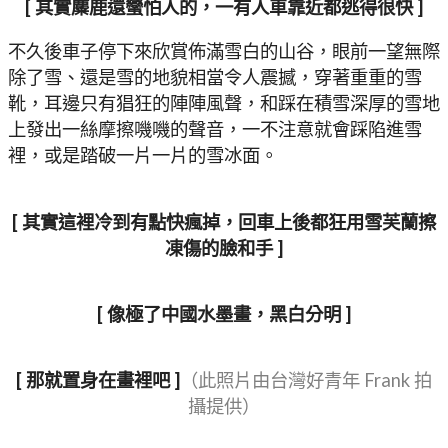
[ 其實麋鹿還蠻怕人的，一有人車靠近都逃得很快 ]
不久後車子停下來欣賞佈滿雪白的山谷，眼前一望無際
除了雪、還是雪的地貌相當令人震撼，穿著重重的雪
靴，耳邊只有猖狂的陣陣風聲，和踩在積雪深厚的雪地
上發出一絲摩擦嘰嘰的聲音，一不注意就會踩陷進雪
裡，或是踏破一片一片的雪冰面。
[ 其實這裡冷到有點快瘋掉，回車上後都狂用雪芙蘭擦
凍傷的臉和手 ]
[ 像極了中國水墨畫，黑白分明 ]
[ 那就置身在畫裡吧 ]
（此照片由台灣好青年 Frank 拍
攝提供）