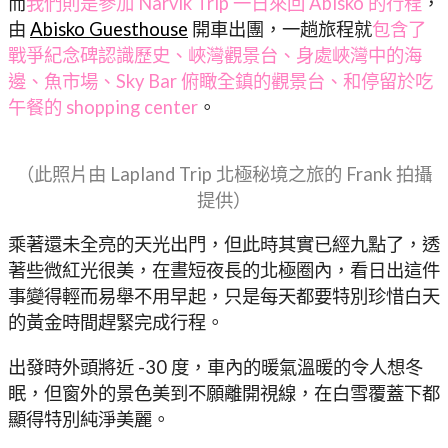
而
我們則是參加 Narvik Trip 一日來回 Abisko 的行程
，
由
Abisko Guesthouse
開車出團，一趟旅程就
包含了
戰爭紀念碑認識歷史、峽灣觀景台、身處峽灣中的海
邊、魚市場、Sky Bar 俯瞰全鎮的觀景台、和停留於吃
午餐的 shopping center
。
（此照片由 Lapland Trip 北極秘境之旅的 Frank 拍攝
提供）
乘著還未全亮的天光出門，但此時其實已經九點了，透
著些微紅光很美，在晝短夜長的北極圈內，看日出這件
事變得輕而易舉不用早起，只是每天都要特別珍惜白天
的黃金時間趕緊完成行程。
出發時外頭將近 -30 度，車內的暖氣溫暖的令人想冬
眠，但窗外的景色美到不願離開視線，在白雪覆蓋下都
顯得特別純淨美麗。