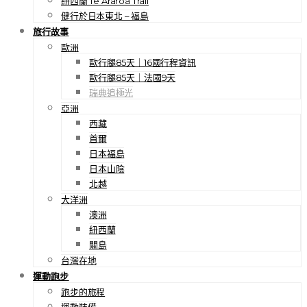
紐西蘭 Te Araroa Trail
健行於日本東北 – 福島
旅行故事
歐洲
歐行腿85天｜16國行程資訊
歐行腿85天｜法國9天
瑞典追極光
亞洲
西藏
首爾
日本福島
日本山陰
北越
大洋洲
澳洲
紐西蘭
關島
台灣在地
運動跑步
跑步的旅程
運動裝備