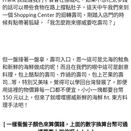
的話可以帶些食物在路上撐點肚子。這天中午我們來到
一個 Shopping Center 的迴轉壽司，剛踏入店門的時
候有點帶著狐疑，「我怎麼跑來挪威要吃壽司？」
但一盤接著一盤拿，壽司入口，恩～這可是北海的鮭魚
和新鮮的海鮮做成的呢！而且在我們的眼中這可是創意
料理，包上酪梨的壽司、炸過的壽司、包上芒果的壽
司…等，特別又美味，覺得可以學回台灣發展了。即便
用這裡的物價算每一口都不便宜，小小一塊都要台幣
150 元以上，但來了就嚐嚐挪威新鮮的海鮮 fit. 東方料
理手法吧！
[ 一樣看盤子顏色來算價錢，上面的數字換算台幣可通