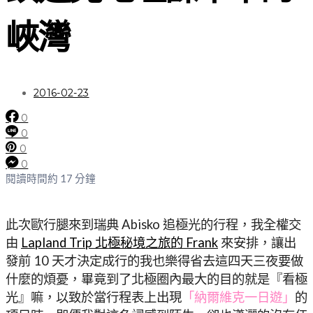
峽灣
2016-02-23
0
0
0
0
閱讀時間約 17 分鐘
此次歐行腿來到瑞典 Abisko 追極光的行程，我全權交
由
Lapland Trip 北極秘境之旅的 Frank
來安排，讓出
發前 10 天才決定成行的我也樂得省去這四天三夜要做
什麼的煩憂，畢竟到了北極圈內最大的目的就是『看極
光』嘛，以致於當行程表上出現
「納爾維克一日遊」
的