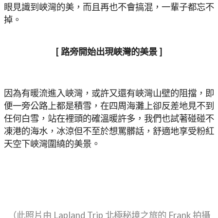
眼見識到峽灣的美，而且再也不會搞混，一輩子都忘不
掉。
[ 路旁開始出現峽灣的美景 ]
因為有暖流進入峽灣，或許又還有峽灣山壁的阻擋，即
便一旁公路上都是積雪，在四周海灘上卻反差地見不到
任何白雪，站在裡頭的確溫暖許多，我們也試著碰碰不
凍港的海水，冰涼但不至於想罵髒話，舒適地享受粉紅
天空下峽灣圍繞的美景。
（此照片由 Lapland Trip 北極秘境之旅的 Frank 拍攝