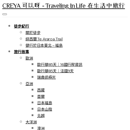
CREYA 可以呀 - Traveling In Life 在生活中旅行
徒步紀行
關於徒步
紐西蘭 Te Araroa Trail
健行於日本東北 – 福島
旅行故事
歐洲
歐行腿85天｜16國行程資訊
歐行腿85天｜法國9天
瑞典追極光
亞洲
西藏
首爾
日本福島
日本山陰
北越
大洋洲
澳洲