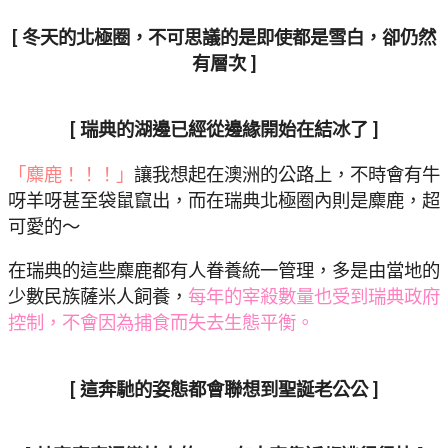
[ 冬天的北極圈，不可思議的是即使都是雪白，卻仍然
有層次 ]
[ 瑞典的湖邊已經從邊緣開始在結冰了 ]
「麋鹿！！！」
讓我想起在澳洲的公路上，不時會有牛
呀羊呀甚至袋鼠竄出，而在瑞典北極圈內則是麋鹿，超
可愛的～
在瑞典的這些麋鹿都有人眷養統一管理，多是由當地的
少數民族薩米人飼養，
每年的宰殺數量也受到瑞典政府
控制，不會因為捕食而失去生態平衡。
[ 這奔馳的姿態都會聯想到聖誕老公公 ]