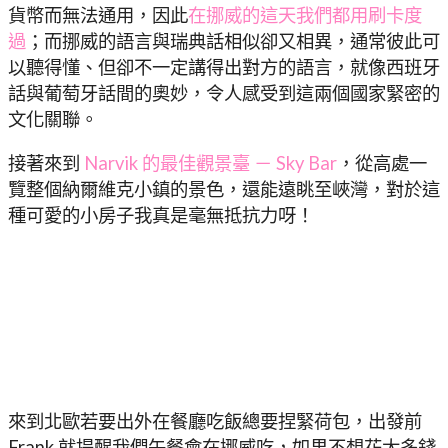
貨幣而無法通用，因此
在挪威的這天我們都用刷卡度
過
；而挪威的語言與瑞典話相似卻又相異，通常彼此可
以聽得懂、但卻不一定講得出對方的語言，就像西班牙
話與葡萄牙話間的奧妙，令人感受到這兩個國家緊密的
文化關聯。
接著來到
Narvik 的最佳觀景臺 － Sky Bar
，從高處一
覽整個納爾維克小鎮的景色，還能遠眺至峽灣，對於這
種可愛的小房子我真是毫無抵抗力呀！
來到北歐若要出外在餐廳吃飯總要捏緊荷包，出發前
Frank 就提醒我們午餐會在挪威吃，如果不想花太多錢