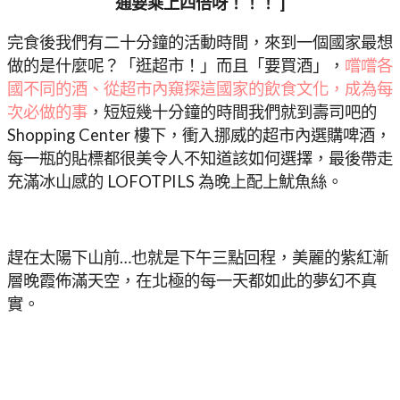
通要乘上四倍呀！！！ ]
完食後我們有二十分鐘的活動時間，來到一個國家最想
做的是什麼呢？「逛超市！」而且「要買酒」，
嚐嚐各
國不同的酒、從超市內窺探這國家的飲食文化，成為每
次必做的事
，短短幾十分鐘的時間我們就到壽司吧的
Shopping Center 樓下，衝入挪威的超市內選購啤酒，
每一瓶的貼標都很美令人不知道該如何選擇，最後帶走
充滿冰山感的 LOFOTPILS 為晚上配上魷魚絲。
趕在太陽下山前…也就是下午三點回程，美麗的紫紅漸
層晚霞佈滿天空，在北極的每一天都如此的夢幻不真
實。