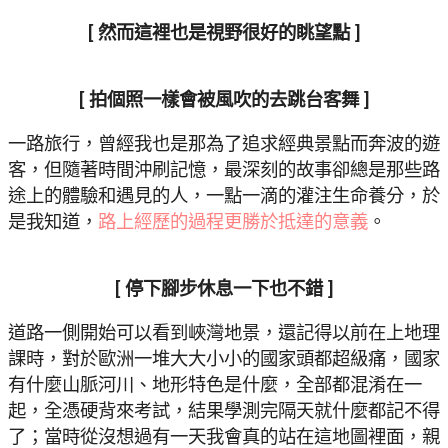
[ 然而這裡也是視野很好的眺望點 ]
[ 拍個照一樣會被風吹的去跳台客舞 ]
一路旅行，曾經我也是那為了追求經典景點而奔波的遊
客，但隨著時間沖刷記憶，最深刻的故事卻總是那些路
途上的體驗和遇見的人，一點一滴的灌注生命養分，於
是我知道，
路上經歷的過程更勝於抵達的意義
。
[ 停下腳步休息一下也不錯 ]
道路一側開始可以看到峽灣地景，還記得以前在上地理
課時，對於歐洲一堆大大小小的國家頭都超級痛，國家
有什麼山脈河川、地形特色是什麼，全部都混淆在一
起，全憑硬背來考試，結果學測完隔天就什麼都記不得
了；當時從沒想過有一天我會真的站在這地圖裡面，親