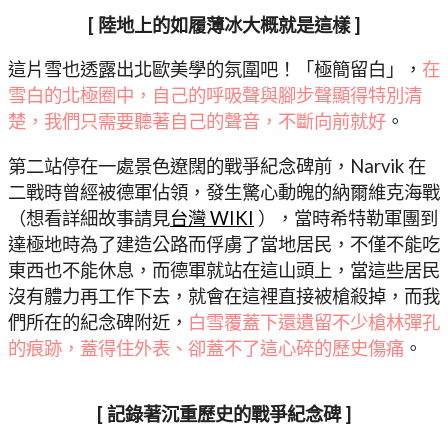
[ 陸地上的如履薄冰大概就是這樣 ]
這片雪也透露出北歐美學的氛圍吧！「極簡留白」，
在
雪白的北極圈中，自己的呼吸聲與腳步聲顯得特別清
楚，我們只需要聽著自己的聲音，不斷向前就好
。
第二站停在一處景色遼闊的戰爭紀念碑前，Narvik 在
二戰時曾經被德軍佔領，發生驚心動魄的納爾維克海戰
（想看詳細故事請見
台灣 WIKI
），當時希特勒軍團到
達極地時為了建造公路而俘虜了當地居民，不僅不能吃
東西也不能休息，而德軍就站在這山頭上，當這些居民
沒有體力再工作下去，就會在這裡直接被槍殺掉，而我
們所在的紀念碑附近，
白雪覆蓋下還遺留不少槍林彈孔
的痕跡，蓋得住外表、卻蓋不了這心碎的歷史傷痛
。
[ 記錄著沉重歷史的戰爭紀念碑 ]