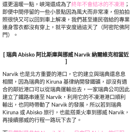
還更溫暖一點，峽灣還成為了
終年不會結冰的不凍港
；
即便中間停留的一些小景點因為風大而非常凍，但拍拍
照很快又可以回到車上解凍，我們甚至連民宿給的專業
連身雪衣都沒有穿上，就平安度過這天了（阿密陀佛阿
門）。
[ 瑞典 Abisko 阿比斯庫與挪威 Narvik 納爾維克相當近
]
Narvik 也是北方重要的港口，它的建立與瑞典還息息
相關，因為瑞典的 Kiruna 基律納開發鐵礦，卻沒有適
合的鄰近港口可以從瑞典運輸出去，一家瑞典公司因此
建立了鐵路串連至 Narvik，利用它的不凍港港口順利
輸出，也同時帶動了 Narvik 的發展，所以若到瑞典
Kiruna 或 Abisko 旅行，也能搭乘火車到挪威 Narvik，
再接續挪威的行程一路玩下去了。