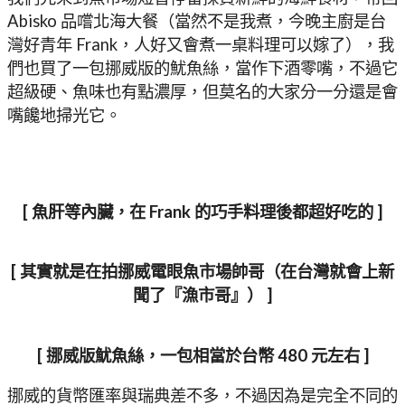
Abisko 品嚐北海大餐（當然不是我煮，今晚主廚是台
灣好青年 Frank，人好又會煮一桌料理可以嫁了），我
們也買了一包挪威版的魷魚絲，當作下酒零嘴，不過它
超級硬、魚味也有點濃厚，但莫名的大家分一分還是會
嘴饞地掃光它。
[ 魚肝等內臟，在 Frank 的巧手料理後都超好吃的 ]
[ 其實就是在拍挪威電眼魚市場帥哥（在台灣就會上新
聞了『漁市哥』） ]
[ 挪威版魷魚絲，一包相當於台幣 480 元左右 ]
挪威的貨幣匯率與瑞典差不多，不過因為是完全不同的