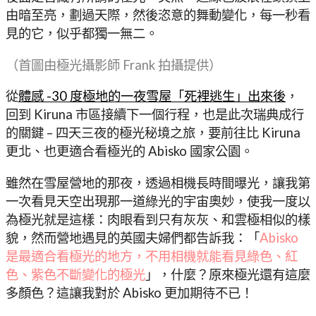
由暗至亮，劃過天際，然後恣意的舞動變化，每一秒看
見的它，似乎都獨一無二。
（首圖由極光攝影師 Frank 拍攝提供）
從
體感 -30 度極地的一夜雪屋「死裡逃生」出來後
，
回到 Kiruna 市區接續下一個行程，也是此次瑞典成行
的關鍵 – 四天三夜的極光秘境之旅，要前往比 Kiruna
更北、也更適合看極光的 Abisko 國家公園。
雖然在雪屋營地的那夜，透過相機長時間曝光，讓我第
一次看見天空出現那一道綠光的宇宙奧妙，使我一度以
為極光就是這樣：肉眼看到只有灰灰、和雲極相似的樣
貌，然而營地遇見的英國夫婦們都告訴我：「
Abisko
是最適合看極光的地方，不用相機就能看見綠色、紅
色、紫色不斷變化的極光
」，什麼？原來極光還有這麼
多顏色？這讓我對於 Abisko 更加期待不已！