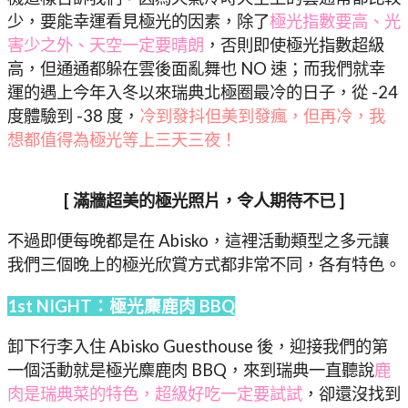
少，要能幸運看見極光的因素，除了
極光指數要高、光
害少之外、天空一定要晴朗
，否則即使極光指數超級
高，但通通都躲在雲後面亂舞也 NO 速；而我們就幸
運的遇上今年入冬以來瑞典北極圈最冷的日子，從 -24
度體驗到 -38 度，
冷到發抖但美到發瘋，但再冷，我
想都值得為極光等上三天三夜！
[ 滿牆超美的極光照片，令人期待不已 ]
不過即便每晚都是在 Abisko，這裡活動類型之多元讓
我們三個晚上的極光欣賞方式都非常不同，各有特色。
1st NIGHT：極光麋鹿肉 BBQ
卸下行李入住 Abisko Guesthouse 後，迎接我們的第
一個活動就是極光麋鹿肉 BBQ，來到瑞典一直聽說
鹿
肉是瑞典菜的特色，超級好吃一定要試試
，卻還沒找到