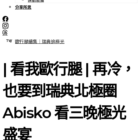
分享所思
TW
EN
|
歐行腿續集｜瑞典追極光
| 看我歐行腿 | 再冷，
也要到瑞典北極圈
Abisko 看三晚極光
盛宴