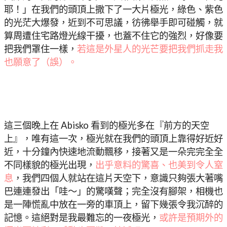
耶！」在我們的頭頂上撒下了一大片極光，綠色、紫色
的光茫大爆發，近到不可思議，彷彿舉手即可碰觸，就
算周遭住宅路燈光線干擾，也蓋不住它的強烈，好像要
把我們罩住一樣，
若這是外星人的光芒要把我們抓走我
也願意了（誤）。
這三個晚上在 Abisko 看到的極光多在『前方的天空
上』，唯有這一次，極光就在我們的頭頂上靠得好近好
近，十分鐘內快速地流動飄移，接著又是一朵完完全全
不同樣貌的極光出現，
出乎意料的驚喜、也美到令人窒
息
，我們四個人就站在這片天空下，意識只夠張大著嘴
巴連連發出「哇～」的驚嘆聲；完全沒有腳架，相機也
是一陣慌亂中放在一旁的車頂上，留下幾張令我沉醉的
記憶。這絕對是我最難忘的一夜極光，
或許是預期外的