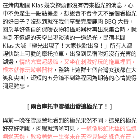
在烤肉期間 Klas 幾次探頭都沒有帶來極光的消息，心
中不免產生一點點擔憂，想說會不會今天不是個看極光
的好日子？沒想到就在我們享受完麋鹿肉 BBQ 大餐，
回房拿好各自的保暖衣物和攝影器材再出來集合時，就
看到不遠處的天空出現淡淡的一道綠光，民宿老闆
Klas 大喊「極光出現了！大家快點出發！」所有人都
趕快跳上可愛的摩托拉車，出發到民宿附近沒有光害的
湖邊，
情緒亢奮超級嗨，又坐在刺激好玩的拖車裡面，
根本就像玩遊樂器材
，整路上這群七個台灣女孩都在大
笑和尖叫，短短的五分鐘不到路程因為期待的心情變得
彌足難忘。
[ 兩台摩托車雪橇出發追極光了！ ]
與前一晚在雪屋營地看到的極光果然不同，這兒的極光
好亮好明顯，肉眼就清晰可見，
一道像彩虹拱橋的弧線
劃過天邊，散發著這一生從未在天空見過的綠色光芒，