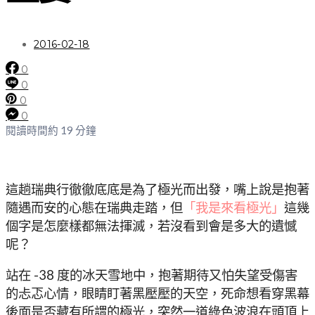
2016-02-18
0
0
0
0
閱讀時間約 19 分鐘
這趟瑞典行徹徹底底是為了極光而出發，嘴上說是抱著
隨遇而安的心態在瑞典走踏，但
「我是來看極光」
這幾
個字是怎麼樣都無法揮滅，若沒看到會是多大的遺憾
呢？
站在 -38 度的冰天雪地中，抱著期待又怕失望受傷害
的忐忑心情，眼睛盯著黑壓壓的天空，死命想看穿黑幕
後面是否藏有所謂的極光，突然一道綠色波浪在頭頂上