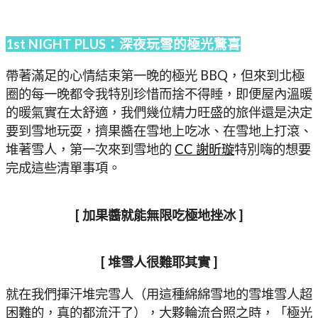
1st NIGHT PLUS：深夜玩雪的極光驚喜
帶著滿足的心情結束第一晚的極光 BBQ，但來到北極
圈的每一晚都令我特別珍惜而捨不得睡，即便屋內溫暖
的暖氣實在太舒適，我們幾位精力旺盛的旅伴還是決定
要到雪地玩耍，擠果醬在雪地上吃冰、在雪地上打滾、
堆著雪人，第一次來到雪地的
CC 謝昕璇
特別嗨的想要
完成這些清單事項。
[ 加果醬就能無限吃極地挫冰 ]
[ 堆雪人很難耶其實 ]
就在我們揮汗堆完雪人（用這種綿綿雪地的雪堆雪人超
困難的，真的都流汗了），大夥輪流合照之時，「極光