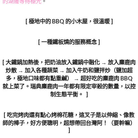
的湖邊等待極光
。
[ 極地中的 BBQ 的小木屋，很溫暖 ]
[ 一種鐵板燒的服務概念 ]
[ 大鐵鍋加熱後，把奶油放入鐵鍋中融化 → 放入麋鹿肉
炒散 → 加入各種蔬菜 → 加入牛奶和鹽拌炒（鹽加超
多，極地口味都有點重鹹） → 超好吃的麋鹿肉 BBQ
就上菜了。瑞典麋鹿肉一年都有限定宰殺的數量，以控
制生態平衡。 ]
[ 吃完烤肉還有點心烤棉花糖，這叉子是以伸縮、像教
師的棒子，好方便聰明，超想帶回台灣阿！（要幹嘛）
]