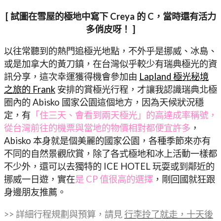
[ 試圖在雪屋的極地中寫下 Creya 的 C，當時還有活力
多俏皮呀！ ]
以往常聽到的熱門追極光地點，不外乎是挪威、冰島、
或是加拿大的黃刀鎮，在台灣似乎較少有瑞典極光的資
訊分享，這次幸運獲得機會參加由
Lapland 極光秘境
之旅的 Frank
安排的賞極光行程，才讓我認識瑞典北極
圈內的 Abisko 國家公園這個地方，因為天候狀況穩
定，有
「住三天、會看到兩天極光」的高達成率稱號，
從台灣前往的機票與當地的物價相對都便宜許多
，
Abisko 本身就是個美麗的國家公園，各種季節來亦有
不同的自然景觀欣賞，除了各式極地和冰上活動一樣都
不少外，還可以去獨特的 ICE HOTEL 玩耍或到鄰近的
挪威一日遊，實在
是 CP 值很高的選擇
，剛回國就狂跟
身邊朋友推薦。
>> 詳細行程規劃與預算，請見
行李拎了就走，十天後