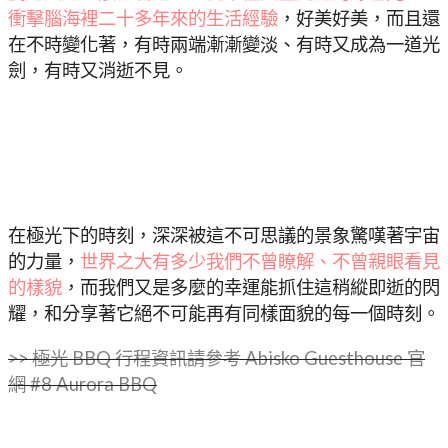
衝擊腦海裡二十多年來的生活經驗
，好美好美，而且還
在不時變化著，有時兩端漸漸變淡、有時又成為一道光
劍，有時又消逝不見。
在極光下的時刻，深深被這不可思議的景象驚嘆著宇宙
的力量，
世界之大有多少我們不曾瞭解、不曾親眼看見
的樣貌
，而我們又是多麼的幸運能抓住這稍縱即逝的閃
耀，和分享著它絕不可能再有同樣面貌的每一個時刻。
>> 極光 BBQ 行程資訊
請參考 Abisko Guesthouse 官
網 #8 Aurora BBQ