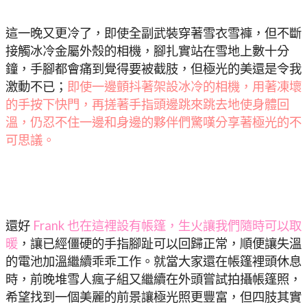
這一晚又更冷了，即使全副武裝穿著雪衣雪褲，但不斷
接觸冰冷金屬外殼的相機，腳扎實站在雪地上數十分
鐘，手腳都會痛到覺得要被截肢，但極光的美還是令我
激動不已；
即使一邊顫抖著架設冰冷的相機，用著凍壞
的手按下快門，再搓著手指頭邊跳來跳去地使身體回
溫，仍忍不住一邊和身邊的夥伴們驚嘆分享著極光的不
可思議。
還好
Frank 也在這裡設有帳篷，生火讓我們隨時可以取
暖
，讓已經僵硬的手指腳趾可以回歸正常，順便讓失溫
的電池加溫繼續乖乖工作。就當大家還在帳篷裡頭休息
時，前晚堆雪人瘋子組又繼續在外頭嘗試拍攝帳篷照，
希望找到一個美麗的前景讓極光照更豐富，但四肢其實