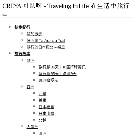
CREYA 可以呀 - Traveling In Life 在生活中旅行
徒步紀行
關於徒步
紐西蘭 Te Araroa Trail
健行於日本東北 – 福島
旅行故事
歐洲
歐行腿85天｜16國行程資訊
歐行腿85天｜法國9天
瑞典追極光
亞洲
西藏
首爾
日本福島
日本山陰
北越
大洋洲
澳洲