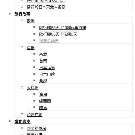
紐西蘭 Te Araroa Trail
健行於日本東北 – 福島
旅行故事
歐洲
歐行腿85天｜16國行程資訊
歐行腿85天｜法國9天
瑞典追極光
亞洲
西藏
首爾
日本福島
日本山陰
北越
大洋洲
澳洲
紐西蘭
關島
台灣在地
運動跑步
跑步的旅程
運動裝備