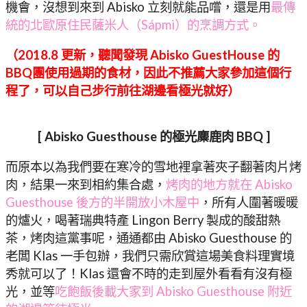
機會，沒想到來到 Abisko 立刻就能品嚐，還是用
最傳
統的北歐原住民薩米人（Sápmi）的烹調方式。
（2018.8 更新，聽聞發現 Abisko GuestHouse 的
BBQ團使用過期的食材，因此不推薦大家參加這個行
程了，可以自己步行前往湖邊看極光就好）
[ Abisko Guesthouse 的極光麋鹿肉 BBQ ]
而原本以為我們要在寒冷的雪地裡拿著夾子翻著肉片烤
肉，結果一來到相約集合處，
烤肉的地方就在 Abisko
Guesthouse 後方的半開放小木屋中
，所有人圍著暖暖
的爐火，喝著瑞典特產 Lingon Berry 製成的酸甜熱
茶，烤肉這黨事呢，通通都由 Abisko Guesthouse 的
老闆 Klas 一手包辦，我們只需欣賞這場美食料理實境
秀就可以了！Klas 還會不時的走到屋外看看有沒有極
光，並等
吃飽飯後載大家到 Abisko Guesthouse 附近