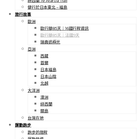
紐西蘭 Te Araroa Trail
健行於日本東北 – 福島
旅行故事
歐洲
歐行腿85天｜16國行程資訊
歐行腿85天｜法國9天
瑞典追極光
亞洲
西藏
首爾
日本福島
日本山陰
北越
大洋洲
澳洲
紐西蘭
關島
台灣在地
運動跑步
跑步的旅程
運動裝備