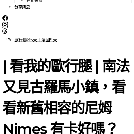
分享所思
TW
EN
|
歐行腿85天｜法國9天
| 看我的歐行腿 | 南法
又見古羅馬小鎮，看
看新舊相容的尼姆
Nimes 有卡好嗎？