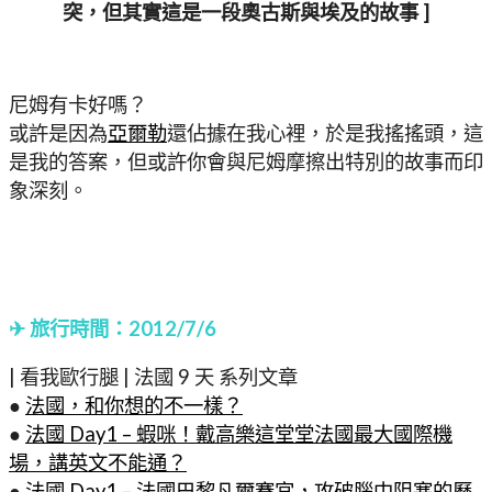
突，但其實這是一段奧古斯與埃及的故事 ]
尼姆有卡好嗎？
或許是因為
亞爾勒
還佔據在我心裡，於是我搖搖頭，這
是我的答案，但或許你會與尼姆摩擦出特別的故事而印
象深刻。
✈ 旅行時間：2012/7/6
| 看我歐行腿 | 法國 9 天 系列文章
●
法國，和你想的不一樣？
●
法國 Day1 – 蝦咪！戴高樂這堂堂法國最大國際機
場，講英文不能通？
●
法國 Day1 – 法國巴黎凡爾賽宮，攻破腦中阻塞的歷