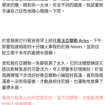
哪來的膽，踏到另一大洲、完全不同的國度，就試著放
手讓自己任性地隨心隨遇一下吧。
於是我原訂行程安排早上前往
南法亞爾勒 Arles
，下午
即要抵達相距四十分鐘火車程的尼姆 Nimes，並前往
屹立兩千多年的嘉德水道橋。
豈知我在亞爾勒一失腳就晃了太久，它的沈穩歷練卻又
透出新鮮氣息的可愛活力，令人想要多珍惜幾刻，於是
我選擇慢下步伐好好將亞爾勒小鎮逛好逛滿，直到我很
滿意～沒有保留後，才動身前往尼姆，也灑脫地放棄了
嘉德水道。
畢竟行程表上的約定是死的，當下的感覺，才是最真實
的個人意識選擇。