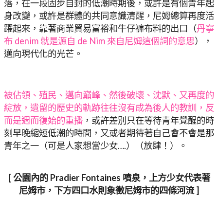
落，在一段固步自封的低潮時期後，或許是有個青年起
身改變，或許是群體的共同意識清醒，尼姆總算再度活
躍起來，靠著商業貿易富裕和牛仔褲布料的出口（
丹寧
布 denim 就是源自 de Nim 來自尼姆這個詞的意思
），
邁向現代化的光芒。
被佔領、殖民、邁向巔峰、然後破壞、沈默、又再度的
綻放，遺留的歷史的軌跡往往沒有成為後人的教訓，反
而是週而復始的重播
，或許差別只在等待青年覺醒的時
刻早晚縮短低潮的時間，又或者期待著自己會不會是那
青年之一（可是人家想當少女….）（放肆！）。
[ 公園內的 Pradier Fontaines 噴泉，上方少女代表著
尼姆市，下方四口水則象徵尼姆市的四條河流 ]