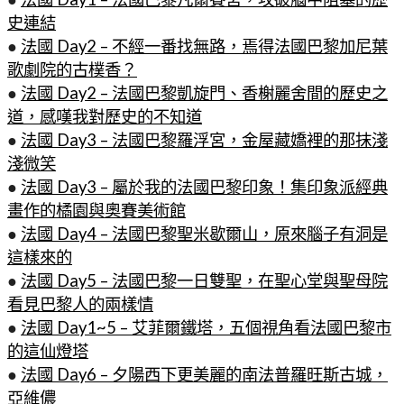
史連結
●
法國 Day2 – 不經一番找無路，焉得法國巴黎加尼葉
歌劇院的古樸香？
●
法國 Day2 – 法國巴黎凱旋門、香榭麗舍間的歷史之
道，感嘆我對歷史的不知道
●
法國 Day3 – 法國巴黎羅浮宮，金屋藏嬌裡的那抹淺
淺微笑
●
法國 Day3 – 屬於我的法國巴黎印象！集印象派經典
畫作的橘園與奧賽美術館
●
法國 Day4 – 法國巴黎聖米歇爾山，原來腦子有洞是
這樣來的
●
法國 Day5 – 法國巴黎一日雙聖，在聖心堂與聖母院
看見巴黎人的兩樣情
●
法國 Day1~5 – 艾菲爾鐵塔，五個視角看法國巴黎市
的這仙燈塔
●
法國 Day6 – 夕陽西下更美麗的南法普羅旺斯古城，
亞維儂