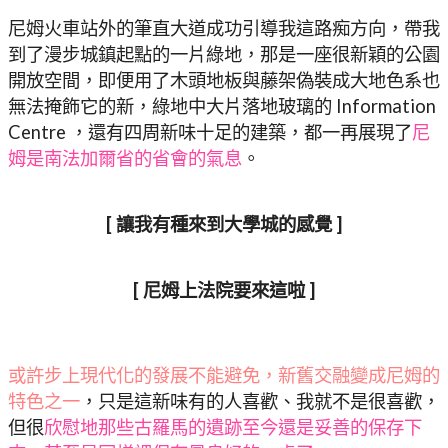
尼姆火車站外的筆直大道成功引導我這路痴方向，帶我
到了漫步城鎮起點的一片綠地，那是一座很新穎的公園
開放空間，即便用了木頭地板與藤架偽裝成大地色系也
無法掩飾它的新，綠地中大片落地玻璃的 Information
Centre ，還有四周新味十足的建築，都一再展現了
尼
姆是南法加爾省的省會的氣息
。
[ 讓我有種來到大學城的感覺 ]
[ 尼姆上法院要來這啦 ]
或許步上現代化的發展不能避免，新舊交融變成尼姆的
特色之一
，只是這新味有的人喜歡、我就不是很喜歡，
但很
欣慰地那些古羅馬的遺跡至今還是妥善的保存下