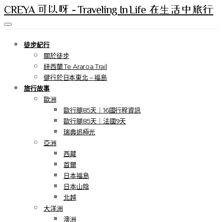
CREYA 可以呀 - Traveling In Life 在生活中旅行
徒步紀行
關於徒步
紐西蘭 Te Araroa Trail
健行於日本東北 – 福島
旅行故事
歐洲
歐行腿85天｜16國行程資訊
歐行腿85天｜法國9天
瑞典追極光
亞洲
西藏
首爾
日本福島
日本山陰
北越
大洋洲
澳洲