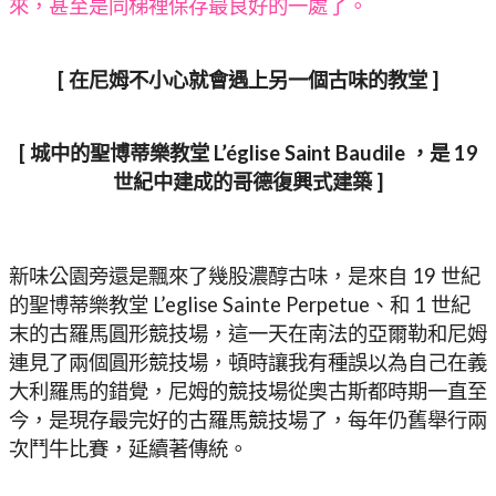
來，甚至是同梯裡保存最良好的一處了。
[ 在尼姆不小心就會遇上另一個古味的教堂 ]
[ 城中的聖博蒂樂教堂 L’église Saint Baudile ，是 19
世紀中建成的哥德復興式建築 ]
新味公園旁還是飄來了幾股濃醇古味，是來自 19 世紀
的聖博蒂樂教堂 L’eglise Sainte Perpetue、和 1 世紀
末的古羅馬圓形競技場，這一天在南法的亞爾勒和尼姆
連見了兩個圓形競技場，頓時讓我有種誤以為自己在義
大利羅馬的錯覺，尼姆的競技場從奧古斯都時期一直至
今，是現存最完好的古羅馬競技場了，每年仍舊舉行兩
次鬥牛比賽，延續著傳統。