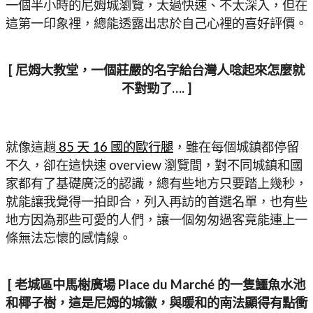
一個半小時的尼姆城瀏覽，太過快速、不太深入，但在
這第一印象裡，總能透露出忠於自己心裡的喜好評價。
[ 尼姆大教堂，一個莊嚴的名字給台灣人唸起來怎麼就
不對勁了…. ]
就像這趟
85 天 16 國的歐行腿
，雖在每個城鎮都停留
不久，卻在這快速 overview 瀏覽間，對不同城鎮和國
家都有了基礎廣泛的認識，總有些地方只要踏上幾秒，
就能讓我覺得一拍即合，列入再訪的首選名單，也有些
地方因為那些可愛的人們，讓一個匆匆過客竟能連上一
條無法忘懷的感情線。
[ 老城區中馬榭廣場 Place du Marché 的一隻鱷魚水池
和椰子樹，這是尼姆的城徽，與暖和的南法顯得有點衝