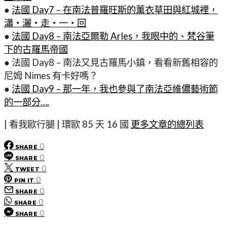
●
法國 Day7 – 在南法普羅旺斯的薰衣草田與紅城裡，
瀟・灑・走・一・回
●
法國 Day8 – 南法亞爾勒 Arles，我眼中的、梵谷筆
下的古羅馬帝國
● 法國 Day8 – 南法又見古羅馬小鎮，看看新舊相容的
尼姆 Nimes 有卡好嗎？
●
法國 Day9 – 那一年，我也參與了南法亞維儂藝術節
的一部分….
| 看我歐行腿 | 環歐 85 天 16 國
更多文章的總列表
0
SHARE
0
SHARE
0
TWEET
0
PIN IT
0
SHARE
0
SHARE
0
SHARE