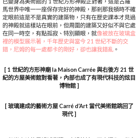
已變身為美術館的 1 世紀方形神殿正對著，這是古羅
馬世界中唯一一座保存完好的神殿，那剎那我頓時不確
定眼前這是不是真實的建築物，只有在歷史課本才見過
的神殿就這樣站在眼前，但周圍的建築又好似不與它處
在同一時空，有點孤寂、特別顯眼，就
像被放在玻璃盒
裡的模型展示著，千年歷史與當今 21 世紀不斷的交
錯，尼姆的每一處都卡的剛好，卻也讓我錯亂
。
[ 1 世紀的方形神廟 la Maison Carrée 與右後方 21 世
紀的方屋美術館對看著，內部也成了有現代科技的炫目
博物館 ]
[ 玻璃建成的藝術方屋 Carré d’Art 當代美術館跳回了
現代 ]