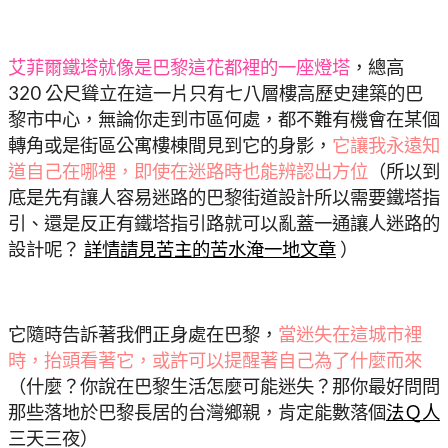
艾菲爾鐵塔就像是巴黎這花都裡的一座燈塔
，總高
320 公尺聳立在這一片只有七八層樓高歷史建築的巴
黎市中心，無論你走到市區何處，都不難有機會在某個
轉角或是街區公寓樓棟間見到它的身影，
它讓我永遠知
道自己在哪裡，即使在迷路時也能辨認出方位
（所以到
底是先有讓人容易迷路的巴黎街道設計所以需要鐵塔指
引、還是反正有鐵塔指引路就可以亂蓋一通讓人迷路的
設計呢？
詳情請見苦主的苦水淹一地文章
）
它隨時告訴著我們正身處在巴黎，
當迷失在這城市裡
時，抬頭看著它，或許可以提醒著自己為了什麼而來
（什麼？你說在巴黎生活怎麼可能迷失？那你最好問問
那些落地於巴黎長居的台灣鄉親，肯定能數落個
法Ｑ人
三天三夜）