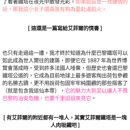
了看著鐵塔在夜光中散發光彩。
如果說這是一見鍾情的
話，那我這小女子還真是有夠為愛赴湯蹈火。
[ 這還是一篇寫給艾菲爾的情書 ]
也只有走過這一遭，我才終於知道為什麼巴黎鐵塔可以
如此成為世人嚮往的建築，即便它在 1887 年為世界博
覽會落成時，受到許多法國人唾棄，但歷史也會還巴黎
鐵塔公道的，它成為目前地球上最多遊客掏出荷包參觀
的名勝古蹟，更不用說荷包固牢牢純圍觀的那些摳客了
（就是包含我這仙本尊），
它的魅力大到足以讓人不畏
巴黎的治安危機，也要千里迢迢來見它
。
[ 有艾菲爾的附近都有一堆人，其實艾菲爾鐵塔是一塊
人肉吸鐵吧 ]