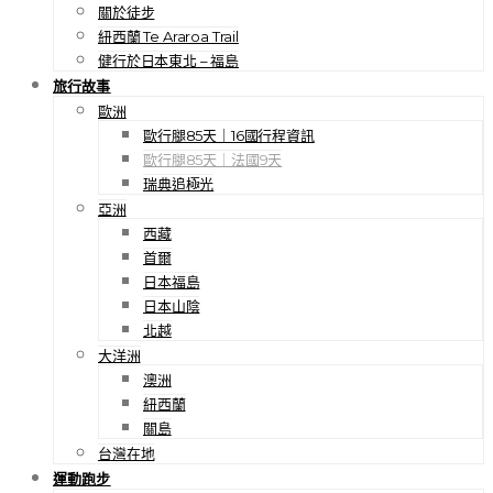
關於徒步
紐西蘭 Te Araroa Trail
健行於日本東北 – 福島
旅行故事
歐洲
歐行腿85天｜16國行程資訊
歐行腿85天｜法國9天
瑞典追極光
亞洲
西藏
首爾
日本福島
日本山陰
北越
大洋洲
澳洲
紐西蘭
關島
台灣在地
運動跑步