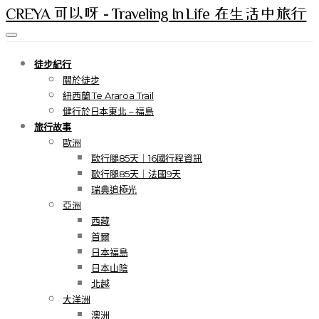
CREYA 可以呀 - Traveling In Life 在生活中旅行
徒步紀行
關於徒步
紐西蘭 Te Araroa Trail
健行於日本東北 – 福島
旅行故事
歐洲
歐行腿85天｜16國行程資訊
歐行腿85天｜法國9天
瑞典追極光
亞洲
西藏
首爾
日本福島
日本山陰
北越
大洋洲
澳洲