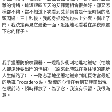
雜的情緒，這短短四五天的艾菲爾相會很美好，卻又怎
樣都不夠，當不知道下次看到艾菲爾會是什麼時候的念
頭閃過，三十秒後，我起身抓起包包披上外套，衝出了
門，我決定再見它最後一面，近距離地看看在黑夜籠罩
下它的樣子。
我手握著防狼噴霧器、一邊跑步衝刺地進地鐵站（怕壞
人卻還硬要出門的怪招）（原來此時就在為往後的跑步
人生鋪路了），一路忐忑地坐著地鐵來到距夏佑宮最近
的地鐵 Trocadero 站，緊繃的心情在看到艾菲爾出現
在眼前時，頓時釋放了，為了它，我沒有保留，我很滿
意。