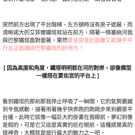
突然前方出現了平台階梯、左方頓時沒有房子遮蔽，而
清晰諾大的艾菲爾鐵塔就站在前方，隔著一條塞納河我
與巴黎鐵塔面對面著，果然
夏佑宮是近距離又能幾乎平
行且正面端詳巴黎鐵塔的好地方！
[ 因為高度和角度，鐵塔明明就在河的對岸，卻像模型
一樣搭在夏佑宮的平台上 ]
看到鐵塔的那剎那我停止呼吸了一瞬間，它的氣勢震撼
到令我感動，接著用著幾乎快奔跑的跑跳步來到觀景平
台邊，此時它就像一幅巨大的掛畫在我眼前，夢幻到像
是假的，可是它又這麼真實的近在眼前，這種感覺真的
很神奇，大概就是旅行最大的魅力之一吧。