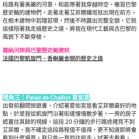
段路有著美麗的河景，和能帶著我穿越時空、複習巴黎
歷史軸的建物們，走著走著艾菲爾鐵塔就出現在前方，
在樹木建物中若隱若現，然後不時露出完整全貌，它就
這樣陪著我走過歷史之道，將我在現代工藝與古巴黎的
風貌下不斷穿梭。
塞納河岸與巴黎歷史軸資訊
法國巴黎凱旋門、香榭麗舍間的歷史之道
視角三：Palais de Chaillot 夏佑宮
出發前翻閱旅遊書，介紹著夏佑宮是看艾菲爾最好的地
點，於是我從凱旋門沿著街道慢慢散步著，一旁的房子
遮蓋住其餘的視線，這段 20 分鐘的步行路途裡見不到
艾菲爾，我不確定這段路程值不值得，更不知道即將會
看到什麼場景，我只能一直的往前走，試著去看看。