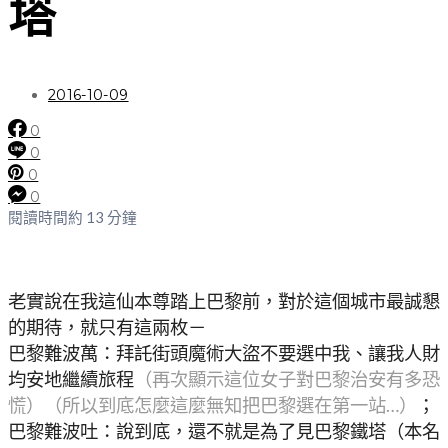
塔
2016-10-09
0
0
0
0
閱讀時間約 13 分鐘
老實說在我這仙本尊踏上巴黎前，對於這個城市最誠懇
的期待，就只有這兩枚－
巴黎難波萬：拜託街頭魔術大盜不要選中我、讓我人財
均安地繼續旅程
（再次顯示這位女子對巴黎治安有多恐
慌）（所以到底怎麼這麼無知把巴黎選在第一站…）
；
巴黎難波吐：說到底，還不就是為了見巴黎鐵塔（本名