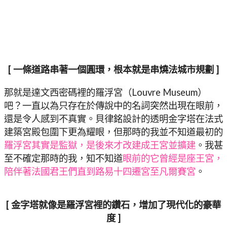
[ 一條道路串著一個圓環，根本就是串燒法城市規劃 ]
那就是達文西密碼裡的羅浮宮（Louvre Museum）
吧？一直以為只存在於傳說中的名詞突然出現在眼前，
還是令人感到不真實。貝律銘設計的透明金字塔在法式
建築宮殿包圍下更為耀眼，但那時的我並不知道最初的
羅浮宮其實是監獄，是後來才改建成王宮並擴建
。我甚
至不確定那時的我，知不知道
眼前的它曾經是座王宮，
陪伴著法國君王們直到路易十四遷宮至凡爾賽宮
。
[ 金字塔就像是羅浮宮裡的鑽石，增加了現代化的豪華
度 ]