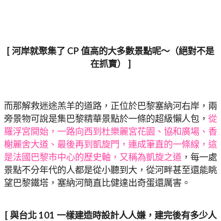
[ 河岸就聚集了 CP 值高的大多數景點呢～（絕對不是
在抓寶） ]
而那解救迷途羔羊的道路，正位於巴黎塞納河右岸，兩
旁景物可說是集巴黎精華景點於一條的超級懶人包，
從
羅浮宮開始，一路向西到杜樂麗宮花園、協和廣場、香
榭麗舍大道、最後再到凱旋門，連成筆直的一條線，這
是法國巴黎市中心的歷史軸，又稱為凱旋之道
，每一處
景點不分年代的人都是從小聽到大，從河畔甚至還能眺
望巴黎鐵塔，塞納河簡直比健達出奇蛋還厲害。
[ 與台北 101 一樣建造時設計人人嫌，建完後有多少人