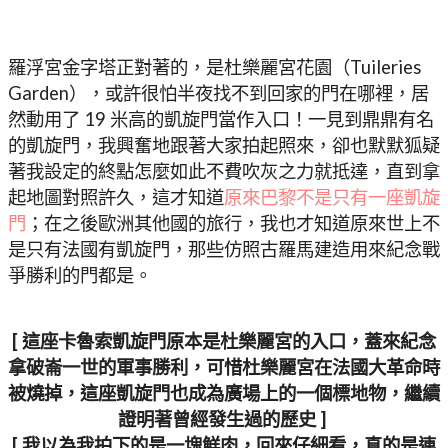
羅浮宮金字塔正對著的，是杜樂麗宮花園（Tuileries
Garden），或許很怕半夜找不到回家的門在哪裡，居
然動用了 19 米高的凱旋門當作入口！一見到鼎鼎有名
的凱旋門，我興奮地跟著大家拍起照來，卻也默默狐疑
著我設定的終點怎麼如此不費吹灰之力就抵達，直到拿
起地圖對照許久，這才知道
原來巴黎不是只有一座凱旋
門
；在之後歐洲其他國的旅行，我也才知道原來世上不
是只有法國有凱旋門，那些仿照古羅馬建造用來紀念戰
爭勝利的門都是。
[ 這座卡魯索凱旋門原本是杜樂麗宮的入口，蓋來紀念
拿破崙一世的軍事勝利，可惜杜樂麗宮在法國大革命時
被燒掉，這座凱旋門也成為廣場上的一個標地物，繼續
證明著曾經發生過的歷史 ]
[ 我以為我拍下的是一塊鮮肉，回來仔細看，真的是連