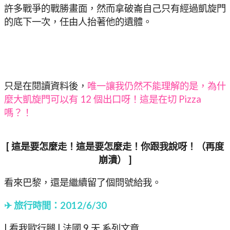
許多戰爭的戰勝畫面，然而拿破崙自己只有經過凱旋門
的底下一次，任由人抬著他的遺體。
只是在閱讀資料後，
唯一讓我仍然不能理解的是，為什
麼大凱旋門可以有 12 個出口呀！這是在切 Pizza
嗎？！
[ 這是要怎麼走！這是要怎麼走！你跟我說呀！（再度
崩潰） ]
看來巴黎，還是繼續留了個問號給我。
✈ 旅行時間：2012/6/30
| 看我歐行腿 | 法國 9 天 系列文章