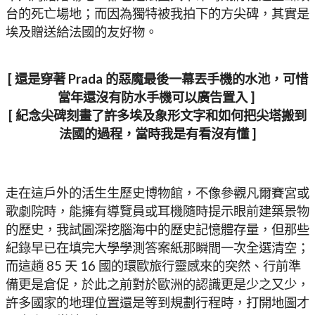
台的死亡場地；而因為獨特被我拍下的方尖碑，其實是
埃及贈送給法國的友好物。
[ 還是穿著 Prada 的惡魔最後一幕丟手機的水池，可惜
當年還沒有防水手機可以廣告置入 ]
[ 紀念尖碑刻畫了許多埃及象形文字和如何把尖塔搬到
法國的過程，當時我是有看沒有懂 ]
走在這戶外的活生生歷史博物館，不像參觀凡爾賽宮或
歌劇院時，能擁有導覽員或耳機隨時提示眼前建築景物
的歷史，我試圖深挖腦海中的歷史記憶體存量，但那些
紀錄早已在填完大學學測答案紙那瞬間一次全選清空；
而這趟 85 天 16 國的環歐旅行靈感來的突然、行前準
備更是倉促，於此之前對於歐洲的認識更是少之又少，
許多國家的地理位置還是等到規劃行程時，打開地圖才