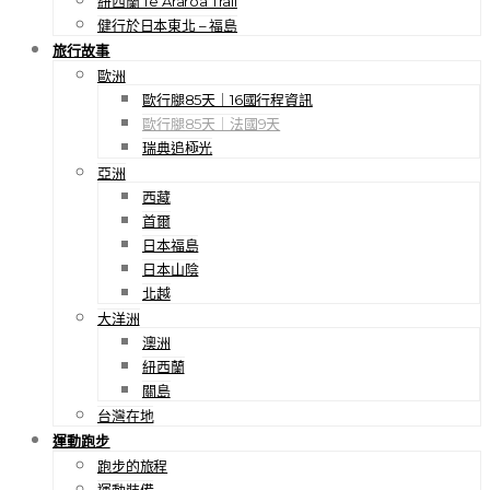
紐西蘭 Te Araroa Trail
健行於日本東北 – 福島
旅行故事
歐洲
歐行腿85天｜16國行程資訊
歐行腿85天｜法國9天
瑞典追極光
亞洲
西藏
首爾
日本福島
日本山陰
北越
大洋洲
澳洲
紐西蘭
關島
台灣在地
運動跑步
跑步的旅程
運動裝備