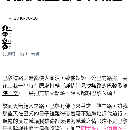
2016-08-28
0
0
0
0
閱讀時間約 11 分鐘
巴黎道路之迷亂使人崩潰，致使短短一公里的路途，竟
花上我一小時在原處打轉（
詳情請見找無路的巴黎歌劇
院一文
），幾把無奈火怒燒，讓人超想巴黎ㄟ頭！！
然而天無絕人之路，巴黎有佛心來著之一條生路，讓我
那些天在巴黎的日子裡難得帶著毫不猶豫地步伐前行，
順暢的反差感讓我整路都懷抱著感激之情（這不是巴黎
仔的陰謀什麼才是你說說），甚至
願意來走它個兩次。