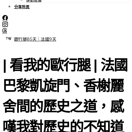
分享所思
TW
EN
|
歐行腿85天｜法國9天
| 看我的歐行腿 | 法國
巴黎凱旋門、香榭麗
舍間的歷史之道，感
嘆我對歷史的不知道