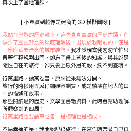
再次上了堂地理課。
[ 不真實到超像是建商的 3D 模擬圖呀 ]
我站在巴黎的歷史軸上，這些真真實實的歷史古蹟，在
缺少了歷史背景的襯底理解後，出現於我眼前的，僅是
一座座華麗漂亮的城市裝飾。
我才發現當我匆匆忙忙只
帶著行程規劃出門，卻忘了帶上背後的知識，與其說是
隨性自在的旅行，卻只裹上最外層的殼、觸不到靈魂。
行萬里路，讀萬卷書，原來從來無法分開。
旅行的時候用五感仔細觀察飽覽，或是聽聽在地人的口
中的描述和故事，
那些閱讀過的歷史、文學面書籍資料，此時會幫助理解
所觀察到的四周；
行萬里路也要讀萬卷書，是相輔也是相成。
不過幸運的是，我開始記錄旅行，在寫作時帶著自己再