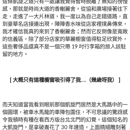
這條凱旋之道只有一處讓我覺得暫時脫離了無知的徬惶
感，那就是時尚大道的香榭麗舍。從協和廣場接著往下
走，走進了一大片林道，我一度以為自己走錯道路，直
到豪華名店接連出現，陣陣香水味從店家裡撲鼻傳來，
我才確信我真的來到了香榭麗舍；然而它反倒像是寬敞
的信義區，除了部分店家的華麗櫥窗值得駐足欣賞外，
這些奢侈品還真不是一個只帶 19 吋行李箱的旅人該駐
留的地方。
[ 大概只有這種櫥窗吸引得了我….（幾歲呀我） ]
而天知道當我看到眼前那個凱旋門居然是大馬路中的一
個圓環，被車水馬龍的車陣包圍住，不可思議的驚訝感
令我頓時有種在看西方版台北北門的幻覺。這個知名的
大凱旋門，是拿破崙花了 30 年建造，上面精細雕刻著