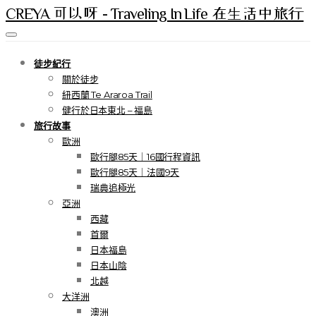
CREYA 可以呀 - Traveling In Life 在生活中旅行
徒步紀行
關於徒步
紐西蘭 Te Araroa Trail
健行於日本東北 – 福島
旅行故事
歐洲
歐行腿85天｜16國行程資訊
歐行腿85天｜法國9天
瑞典追極光
亞洲
西藏
首爾
日本福島
日本山陰
北越
大洋洲
澳洲