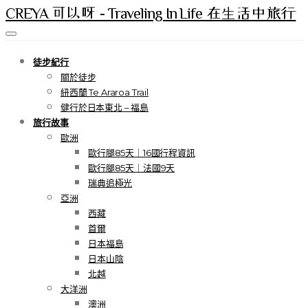
CREYA 可以呀 - Traveling In Life 在生活中旅行
徒步紀行
關於徒步
紐西蘭 Te Araroa Trail
健行於日本東北 – 福島
旅行故事
歐洲
歐行腿85天｜16國行程資訊
歐行腿85天｜法國9天
瑞典追極光
亞洲
西藏
首爾
日本福島
日本山陰
北越
大洋洲
澳洲