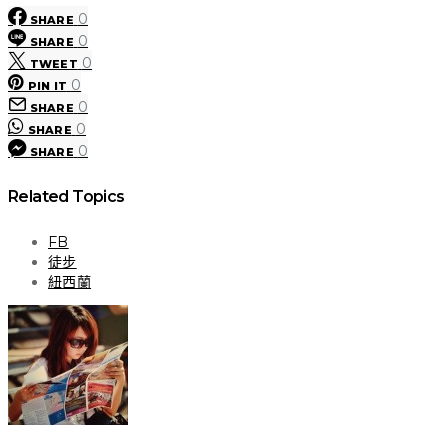
0
SHARE
0
SHARE
0
TWEET
0
PIN IT
0
SHARE
0
SHARE
0
SHARE
Related Topics
FB
徒步
紐西蘭