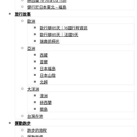
紐西蘭 Te Araroa Trail
健行於日本東北 – 福島
旅行故事
歐洲
歐行腿85天｜16國行程資訊
歐行腿85天｜法國9天
瑞典追極光
亞洲
西藏
首爾
日本福島
日本山陰
北越
大洋洲
澳洲
紐西蘭
關島
台灣在地
運動跑步
跑步的旅程
運動裝備