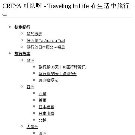
CREYA 可以呀 - Traveling In Life 在生活中旅行
徒步紀行
關於徒步
紐西蘭 Te Araroa Trail
健行於日本東北 – 福島
旅行故事
歐洲
歐行腿85天｜16國行程資訊
歐行腿85天｜法國9天
瑞典追極光
亞洲
西藏
首爾
日本福島
日本山陰
北越
大洋洲
澳洲