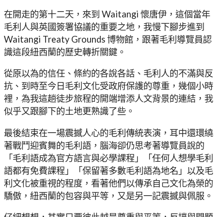
在開走的第十二天，來到 Waitangi 懷唐伊，這個當年
毛利人與英國簽署協議的重要之地，我慢下腳步進到
Waitangi Treaty Grounds 博物館，跟著毛利導覽員認
識這段紐西蘭的歷史轉折關鍵。
從原以為的信任、條約的各說各話、毛利人的不滿與反
抗、到時至今日毛利文化受政府保護的尊重，幾個小時
裡，為我這趟徒步旅程的開端增添人文背景的連結，我
似乎又跟腳下的土地更熟識了些。
最後結束在一場震撼人心的毛利傳統表演，耳中還環繞
著戰鬥迎賓舞的毛利語，腦海卻仍思考著導覽員說的
「毛利語成為官方語言與必學課程」「任何人想學毛利
語都有免費課程」「保留著多數毛利語為地名」以及毛
利文化被重視的程度，看著他們以傳承自己文化為榮的
驕傲，紐西蘭的包容與平等，又是另一記震撼與佩服。