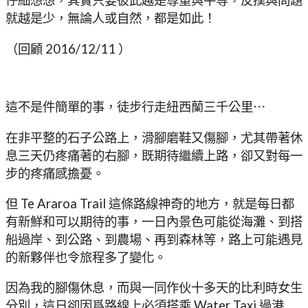
仔細想想，其實只要彼此越是尊重與平等，反撲與問題
就越是少，無論人或自然，都是如此！
（回顧 2016/12/11 ）
這不是件簡單的事，徒步行走紐西蘭三千公里⋯
在非平整的石子公路上，滑腳磨鞋又傷腳，尤其帶著休
息三天仍疼痛著的右腳，既期待繼續上路，卻又對每一
步的疼痛感擔憂。
但 Te Araroa Trail 這條路線神奇的地方，就是每日都
有新鮮和可以期待的事，一日內景色可能從海灘、到搭
船過岸、到公路、到農場、再到森林等，路上可能遇見
的新夥伴也令旅程多了變化。
因為我的腳傷休息，而與一同作伙十多天的比利時女生
分別，這日卻因爲路線上必須搭乘 Water Taxi 過港