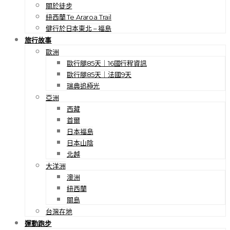
關於徒步
紐西蘭 Te Araroa Trail
健行於日本東北 – 福島
旅行故事
歐洲
歐行腿85天｜16國行程資訊
歐行腿85天｜法國9天
瑞典追極光
亞洲
西藏
首爾
日本福島
日本山陰
北越
大洋洲
澳洲
紐西蘭
關島
台灣在地
運動跑步