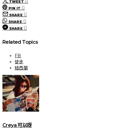
0
TWEET
0
PIN IT
0
SHARE
0
SHARE
0
SHARE
Related Topics
FB
徒步
紐西蘭
Creya 可以呀