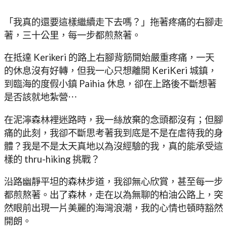
「我真的還要這樣繼續走下去嗎？」拖著疼痛的右腳走
著，三十公里，每一步都煎熬著。
在抵達 Kerikeri 的路上右腳背筋開始嚴重疼痛，一天
的休息沒有好轉，但我一心只想離開 KeriKeri 城鎮，
到臨海的度假小鎮 Paihia 休息，卻在上路後不斷想著
是否該就地紮營⋯
在泥濘森林裡迷路時，我一絲放棄的念頭都沒有；但腳
痛的此刻，我卻不斷思考著我到底是不是在虐待我的身
體？我是不是太天真地以為沒經驗的我，真的能承受這
樣的 thru-hiking 挑戰？
沿路幽靜平坦的森林步道，我卻無心欣賞，甚至每一步
都煎熬著。出了森林，走在以為無聊的柏油公路上，突
然眼前出現一片美麗的海灣浪潮，我的心情也頓時豁然
開朗。