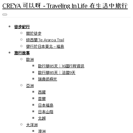
CREYA 可以呀 - Traveling In Life 在生活中旅行
徒步紀行
關於徒步
紐西蘭 Te Araroa Trail
健行於日本東北 – 福島
旅行故事
歐洲
歐行腿85天｜16國行程資訊
歐行腿85天｜法國9天
瑞典追極光
亞洲
西藏
首爾
日本福島
日本山陰
北越
大洋洲
澳洲