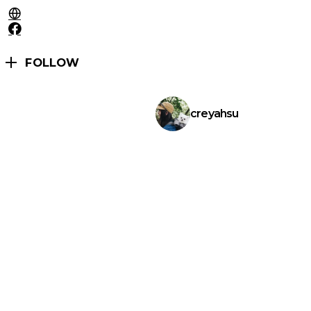
FOLLOW
creyahsu