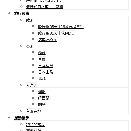
紐西蘭 Te Araroa Trail
健行於日本東北 – 福島
旅行故事
歐洲
歐行腿85天｜16國行程資訊
歐行腿85天｜法國9天
瑞典追極光
亞洲
西藏
首爾
日本福島
日本山陰
北越
大洋洲
澳洲
紐西蘭
關島
台灣在地
運動跑步
跑步的旅程
運動裝備