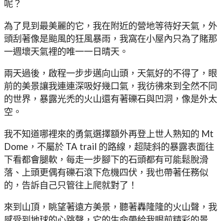
呢？
為了見到最美麗的它，我在附近的營地等待好天氣，外
頭刮著像是颱風的狂風暴雨，我窩在小屋內只為了賭那
一週壞天氣裡的唯一一日晴天。
兩天過後，啟程一步步邁向山頭，天氣好的不得了，眼
前的美景讓我連連深吸好幾口氣，我彷彿來到全然不同
的世界，暴露光禿的火山還有著礫石與凹洞，像是外太
空。
我不知道哪裡來的勇氣選擇額外再登上世人熟知的 Mt
Dome，不屬於 TA trail 的路線，超陡斜的暴露表面往
下看都會腿軟，每走一步腳下的石頭都有可能鬆脫滑
落、上頭更偶有礫石滾下危機四伏，我也帶著任務似
的，告訴自己只管往上爬就對了！
來到山頂，眺望著遠方美景，聽著轟隆隆的火山聲，我
感受到地球的心跳聲，它的生命帶給我眼前精彩的景