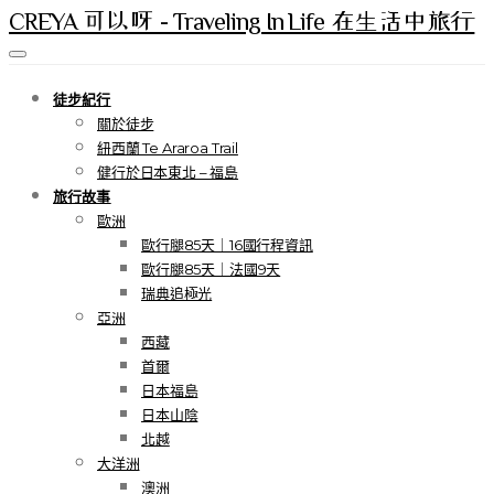
CREYA 可以呀 - Traveling In Life 在生活中旅行
徒步紀行
關於徒步
紐西蘭 Te Araroa Trail
健行於日本東北 – 福島
旅行故事
歐洲
歐行腿85天｜16國行程資訊
歐行腿85天｜法國9天
瑞典追極光
亞洲
西藏
首爾
日本福島
日本山陰
北越
大洋洲
澳洲