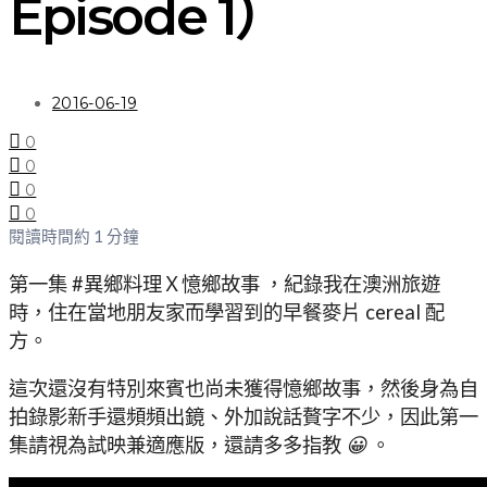
Episode 1）
2016-06-19
0
0
0
0
閱讀時間約 1 分鐘
第一集 #異鄉料理Ｘ憶鄉故事 ，紀錄我在澳洲旅遊
時，住在當地朋友家而學習到的早餐麥片 cereal 配
方。
這次還沒有特別來賓也尚未獲得憶鄉故事，然後身為自
拍錄影新手還頻頻出鏡、外加說話贅字不少，因此第一
集請視為試映兼適應版，還請多多指教
😀
。