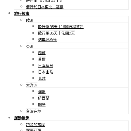
紐西蘭 Te Araroa Trail
健行於日本東北 – 福島
旅行故事
歐洲
歐行腿85天｜16國行程資訊
歐行腿85天｜法國9天
瑞典追極光
亞洲
西藏
首爾
日本福島
日本山陰
北越
大洋洲
澳洲
紐西蘭
關島
台灣在地
運動跑步
跑步的旅程
運動裝備