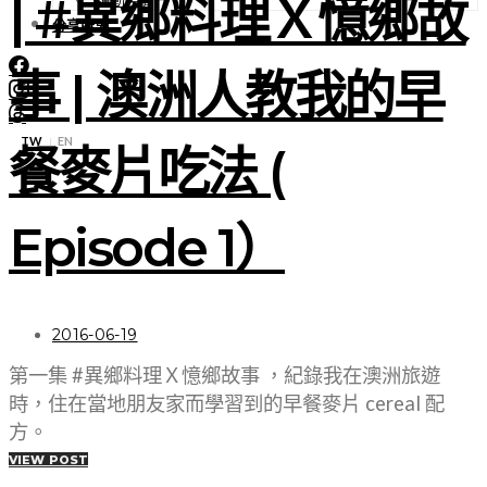
| #異鄉料理Ｘ憶鄉故
分享所思
事 | 澳洲人教我的早
TW
EN
|
餐麥片吃法 (
Episode 1）
2016-06-19
第一集 #異鄉料理Ｘ憶鄉故事 ，紀錄我在澳洲旅遊
時，住在當地朋友家而學習到的早餐麥片 cereal 配
方。
VIEW POST