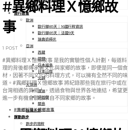
紐西蘭 Te Araroa Trail
#異鄉料理Ｘ憶鄉故
健行於日本東北 – 福島
旅行故事
歐洲
事
歐行腿85天｜16國行程資訊
歐行腿85天｜法國9天
瑞典追極光
亞洲
1 POST
西藏
首爾
#異鄉料理Ｘ憶鄉故事 是我的實驗性個人計劃，每道料
日本福島
理的背後都傳承著文化與家鄉的故事，即便是同一個食
日本山陰
材，因著不同文化的料理方式，可以擁有全然不同的味
北越
道。#異鄉料理Ｘ憶鄉故事 將紀錄那些我在旅行中或在
大洋洲
台灣相遇的異鄉人，透過食物與世界各地連結，希望更
澳洲
進一步有機會聽聽來自不同家鄉的故事。
紐西蘭
關島
#異鄉料理Ｘ憶鄉故事
台灣在地
運動跑步
跑步的旅程
運動裝備