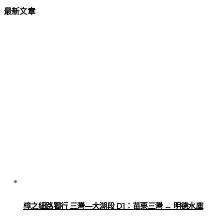
最新文章
樟之細路獨行 三灣—大湖段 D1：苗栗三灣 → 明德水庫