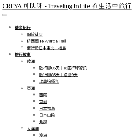
CREYA 可以呀 - Traveling In Life 在生活中旅行
徒步紀行
關於徒步
紐西蘭 Te Araroa Trail
健行於日本東北 – 福島
旅行故事
歐洲
歐行腿85天｜16國行程資訊
歐行腿85天｜法國9天
瑞典追極光
亞洲
西藏
首爾
日本福島
日本山陰
北越
大洋洲
澳洲