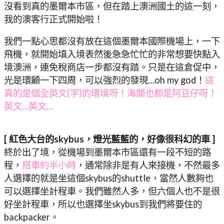
沒看到真的墨爾本市區，但在踏上澳洲國土的這一刻，
我的澳客行正式開始啦！
我們一點心思都沒有放在這個墨爾本國際機場上，一下
飛機，就開始填入境表然後急急忙忙的非常想要快點入
境澳洲，連免稅商店一步都沒有踏。只是在這倉促中，
光是環顧一下四周，可以強烈的發現…oh my god！
這
真的是個全英文(字)的環境呀！海關也都是阿豆仔呀！
英文…英文…
[ 紅色大台的skybus，燈光藍藍的，好像很科幻的車 ]
終於出了境，從機場到墨爾本市區還有一段不短的路
程，
搭車約半小時
，通常除非是有人來接機，不然最多
人選擇的就是坐這個skybus的shuttle，當然人數夠也
可以選擇坐計程車。我們雖然人多，但六個人也不是很
好坐計程車，所以也選擇坐skybus到我們將要住的
backpacker。