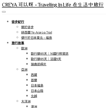
CREYA 可以呀 - Traveling In Life 在生活中旅行
徒步紀行
關於徒步
紐西蘭 Te Araroa Trail
健行於日本東北 – 福島
旅行故事
歐洲
歐行腿85天｜16國行程資訊
歐行腿85天｜法國9天
瑞典追極光
亞洲
西藏
首爾
日本福島
日本山陰
北越
大洋洲
澳洲