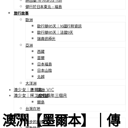
紐西蘭 Te Araroa Trail
健行於日本東北 – 福島
旅行故事
歐洲
歐行腿85天｜16國行程資訊
歐行腿85天｜法國9天
瑞典追極光
亞洲
西藏
首爾
日本福島
日本山陰
北越
大洋洲
澳洲
澳少女｜墨爾本・VIC
澳少女｜打工度假兩年三個月
紐西蘭
關島
台灣在地
澳洲【墨爾本】｜傳
運動跑步
跑步的旅程
運動裝備