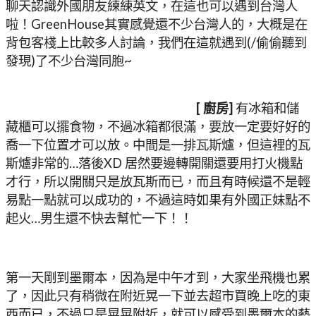
聊天認識外國朋友練練英文，在這也可以遇到台灣人
啦！GreenHouse其實感覺還不少台灣人的，大概是在
背包客棧上比較多人討論，我們在這就遇到(/偷偷聽到
發現)了不少台灣同胞~
[ 廚房]
有冰箱和儲
藏櫃可以擺食物，不過冰箱都很滿，要放一定要好好的
喬一下位置才可以放。中間是一排瓦斯爐，但這裡的瓦
斯爐非常的…落後XD 居然要邊轉開關還要用打火機點
才行，所以開關只是放瓦斯而已，而且有時候還不是輕
易點一點就可以成功的，不過這時如果有外國正妹點不
起火…男生還不快去幫忙一下！！
第一天剛到墨爾本，因為是中午才到，大家坐飛機也累
了，因此只有稍微在附近晃一下並去超市買晚上吃的東
西而已，不過只是晃晃附近，就可以感受到墨爾本的藝