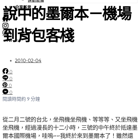
分享所思
說中的墨爾本－機場
到背包客棧
TW
EN
|
2010-02-04
0
0
0
0
閱讀時間約 9 分鐘
從二月二號的台北，坐飛機坐飛機、等等等、又坐飛機
坐飛機，經過漫長的十二小時，三號的中午終於抵達墨
爾本國際機場，哇嗚~~我終於來到墨爾本了！雖然還