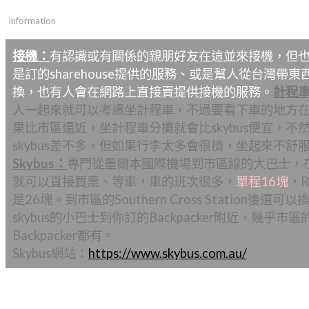
Information
接機：
有認識或有關係的親朋好友在這並來接機，但
是訂的sharehouse提供的服務、或是幫人從台灣帶東
換，也有人會在網路上直接賣提供接機的服務。
計程
人一起來就可以考慮坐計程車，不過要看下車的地方
果比市區還近，坐計程車分攤就會比skybus便宜，不
skybus差不多，但如果行李太多會很擠，坐起來不舒
Skybus：
專門從墨爾本國際機場到市區線的大巴士，
就可以直接買票、等車，車的班次很多，
單程16塊
，R
是26塊。到市區的Southern Cross Station後還可
skybus的小巴士到你訂的Backpacker附近，幾乎市區
Backpacker都有。
Skybus網站：
https://www.skybus.com.au/