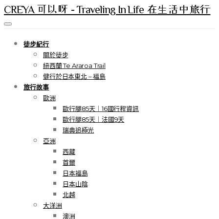
CREYA 可以呀 - Traveling In Life 在生活中旅行
徒步紀行
關於徒步
紐西蘭 Te Araroa Trail
健行於日本東北 – 福島
旅行故事
歐洲
歐行腿85天｜16國行程資訊
歐行腿85天｜法國9天
瑞典追極光
亞洲
西藏
首爾
日本福島
日本山陰
北越
大洋洲
澳洲