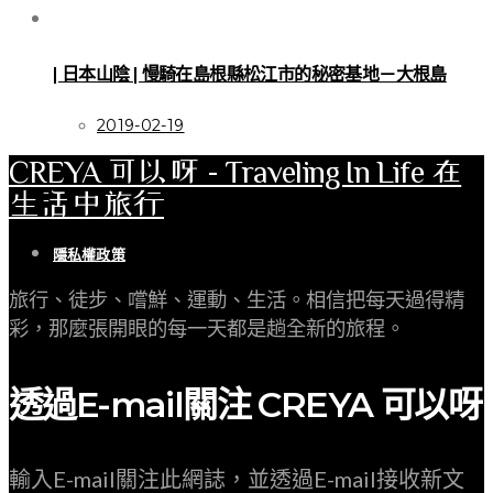
| 日本山陰 | 慢騎在島根縣松江市的秘密基地－大根島
2019-02-19
CREYA 可以呀 - Traveling In Life 在
生活中旅行
隱私權政策
旅行、徒步、嚐鮮、運動、生活。相信把每天過得精
彩，那麼張開眼的每一天都是趟全新的旅程。
透過E-mail關注 CREYA 可以呀
輸入E-mail關注此網誌，並透過E-mail接收新文