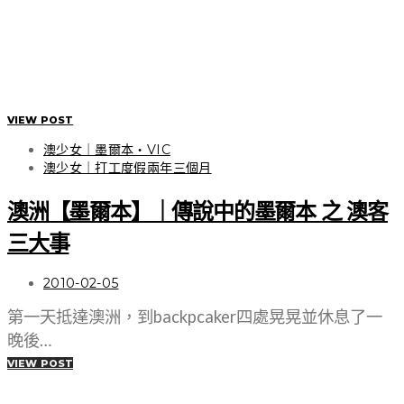
VIEW POST
澳少女｜墨爾本・VIC
澳少女｜打工度假兩年三個月
澳洲【墨爾本】｜傳說中的墨爾本 之 澳客
三大事
2010-02-05
第一天抵達澳洲，到backpcaker四處晃晃並休息了一
晚後…
VIEW POST