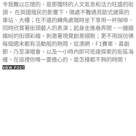
令我難以忘懷的，是那獨特的人文氣息和活力旺盛的街
頭。 在英國殖民的影響下，隨處不難遇見歐式建築的
車站、大樓；在不遠的轉角處隨時坐下享用一杯咖啡、
同時欣賞著街頭藝人的表演；起身走進巷弄間，一牆牆
繽紛的街頭彩繪，刺激著視覺創意細胞；更不用說彷彿
每個週末都有活動般的熱鬧，從澳網、F1賽車、喜劇
節、乃至演唱會，以及一小時內即可抵達探索的街區海
邊。在這裡你唯一要擔心的，是怎樣都不夠的時間！
VIEW POST