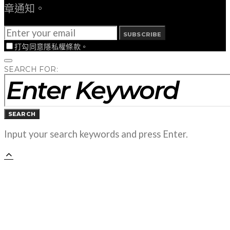
章通知。
SUBSCRIBE
打勾同意隱私權條款。
SEARCH FOR:
SEARCH
Input your search keywords and press Enter.