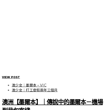
VIEW POST
澳少女｜墨爾本・VIC
澳少女｜打工度假兩年三個月
澳洲【墨爾本】｜傳說中的墨爾本－機場