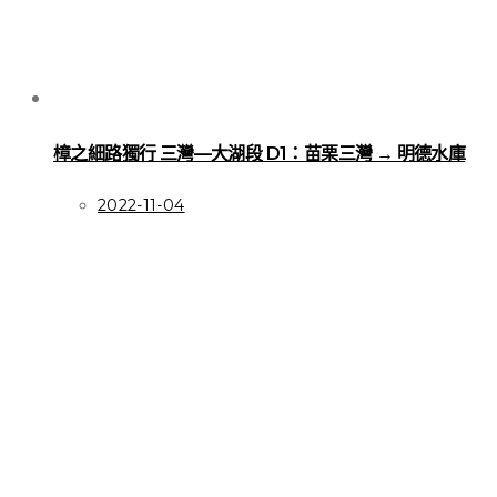
樟之細路獨行 三灣—大湖段 D1：苗栗三灣 → 明德水庫
2022-11-04