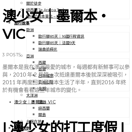
關於徒步
紐西蘭 Te Araroa Trail
澳少女｜墨爾本・
健行於日本東北 – 福島
旅行故事
VIC
歐洲
歐行腿85天｜16國行程資訊
歐行腿85天｜法國9天
瑞典追極光
3 POSTS
亞洲
西藏
墨爾本是我在澳洲最愛的城市，每週都有新鮮事可以參
首爾
與，2010 年 2 月第一次抵達墨爾本後就深深被吸引，
日本福島
2011 年再度回到墨爾本生活了半年，直到2016 年終
日本山陰
北越
於有機會看看這些年城市的變化。
大洋洲
澳洲
澳少女｜墨爾本・VIC
紐西蘭
關島
台灣在地
| 澳少女的打工度假 |
運動跑步