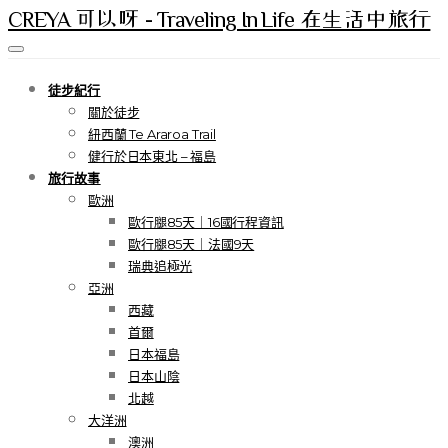
CREYA 可以呀 - Traveling In Life 在生活中旅行
徒步紀行
關於徒步
紐西蘭 Te Araroa Trail
健行於日本東北 – 福島
旅行故事
歐洲
歐行腿85天｜16國行程資訊
歐行腿85天｜法國9天
瑞典追極光
亞洲
西藏
首爾
日本福島
日本山陰
北越
大洋洲
澳洲