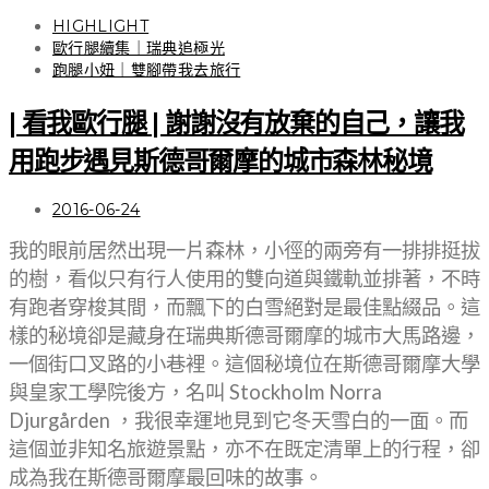
HIGHLIGHT
歐行腿續集｜瑞典追極光
跑腿小妞｜雙腳帶我去旅行
| 看我歐行腿 | 謝謝沒有放棄的自己，讓我
用跑步遇見斯德哥爾摩的城市森林秘境
2016-06-24
我的眼前居然出現一片森林，小徑的兩旁有一排排挺拔
的樹，看似只有行人使用的雙向道與鐵軌並排著，不時
有跑者穿梭其間，而飄下的白雪絕對是最佳點綴品。這
樣的秘境卻是藏身在瑞典斯德哥爾摩的城市大馬路邊，
一個街口叉路的小巷裡。這個秘境位在斯德哥爾摩大學
與皇家工學院後方，名叫 Stockholm Norra
Djurgården ，我很幸運地見到它冬天雪白的一面。而
這個並非知名旅遊景點，亦不在既定清單上的行程，卻
成為我在斯德哥爾摩最回味的故事。