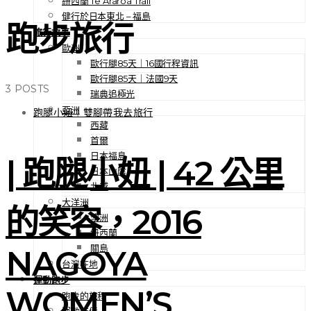
紐西蘭 Te Araroa Trail
健行於日本東北 – 福島
跑步旅行
旅行故事
歐洲
歐行腿85天｜16國行程資訊
歐行腿85天｜法國9天
3 POSTS
瑞典追極光
亞洲
跑腿小妞｜雙腳帶我去旅行
西藏
首爾
日本福島
| 跑腿小妞 | 42 公里
日本山陰
北越
大洋洲
的笑容，2016
澳洲
紐西蘭
關島
NAGOYA
台灣在地
運動跑步
WOMEN’S
跑步的旅程
運動裝備