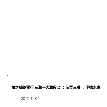
樟之細路獨行 三灣—大湖段 D1：苗栗三灣 → 明德水庫
2022-11-04