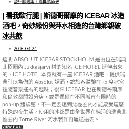
歐行腿續集｜瑞典追極光
| 看我歐行腿 | 斯德哥爾摩的 ICEBAR 冰造
酒吧，奇妙緣份與萍水相逢的台灣鄉親破
冰共飲
2016-03-24
這間 ABSOLUT ICEBAR STOCKHOLM 是由位在瑞典
北極圈內 Jukkasjärvi 村的知名 ICE HOTEL 延伸出來
的，ICE HOTEL 本身就有一座 ICEBAR 酒吧，提供瑞
典引以為傲的 Absolut 調酒，讓旅客體驗在 -5 度冰宮
裡隨音樂搖擺的趣味；後來 ICEBAR 也在斯德哥爾摩
和倫敦都開設分店，或是偶爾在不同城市有限時的
pop-up 體驗館，不一定要遠到北極圈內才能感受這麼
特殊的夜生活，使用的冰都是由全世界在純淨的瑞典北
極圈內 Torne River 河水製作再運送過去。
VIEW POST