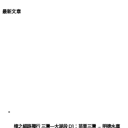
最新文章
樟之細路獨行 三灣—大湖段 D1：苗栗三灣 → 明德水庫