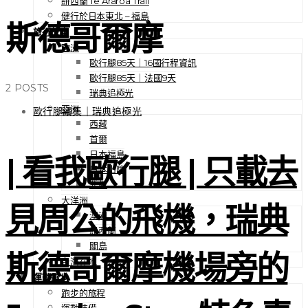
紐西蘭 Te Araroa Trail
健行於日本東北 – 福島
斯德哥爾摩
旅行故事
歐洲
歐行腿85天｜16國行程資訊
歐行腿85天｜法國9天
2 POSTS
瑞典追極光
亞洲
歐行腿續集｜瑞典追極光
西藏
首爾
日本福島
| 看我歐行腿 | 只載去
日本山陰
北越
大洋洲
見周公的飛機，瑞典
澳洲
紐西蘭
關島
斯德哥爾摩機場旁的
台灣在地
運動跑步
跑步的旅程
運動裝備