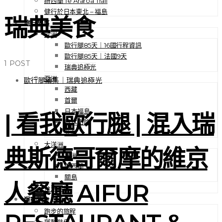
紐西蘭 Te Araroa Trail
健行於日本東北 – 福島
瑞典美食
旅行故事
歐洲
歐行腿85天｜16國行程資訊
歐行腿85天｜法國9天
1 POST
瑞典追極光
亞洲
歐行腿續集｜瑞典追極光
西藏
首爾
日本福島
| 看我歐行腿 | 混入瑞
日本山陰
北越
大洋洲
典斯德哥爾摩的維京
澳洲
紐西蘭
關島
人餐廳 AIFUR
台灣在地
運動跑步
跑步的旅程
運動裝備