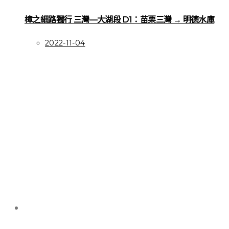
樟之細路獨行 三灣—大湖段 D1：苗栗三灣 → 明德水庫
2022-11-04