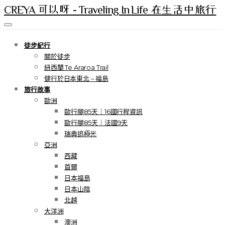
CREYA 可以呀 - Traveling In Life 在生活中旅行
徒步紀行
關於徒步
紐西蘭 Te Araroa Trail
健行於日本東北 – 福島
旅行故事
歐洲
歐行腿85天｜16國行程資訊
歐行腿85天｜法國9天
瑞典追極光
亞洲
西藏
首爾
日本福島
日本山陰
北越
大洋洲
澳洲