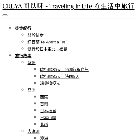
CREYA 可以呀 - Traveling In Life 在生活中旅行
徒步紀行
關於徒步
紐西蘭 Te Araroa Trail
健行於日本東北 – 福島
旅行故事
歐洲
歐行腿85天｜16國行程資訊
歐行腿85天｜法國9天
瑞典追極光
亞洲
西藏
首爾
日本福島
日本山陰
北越
大洋洲
澳洲