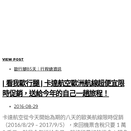
VIEW POST
歐行腿85天｜行程總資訊
| 看我歐行腿 | 卡達航空歐洲航線超便宜限
時促銷，送給今年的自己一趟旅程！
2016-08-29
卡達航空從今天開始為期的八天的歐美航線限時促銷
（2016/8/29 – 2017/9/5），來回機票含稅只要 1 萬