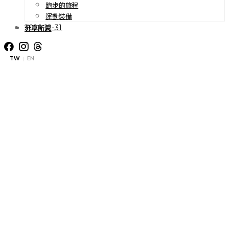
跑步的旅程
運動裝備
2016-12-31
分享所思
TW
EN
|