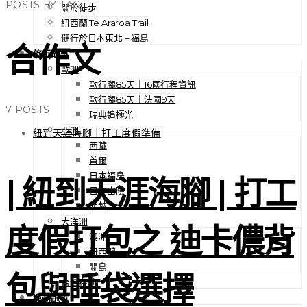
POSTS BY TAG
關於徒步
紐西蘭 Te Araroa Trail
健行於日本東北 – 福島
合作文
旅行故事
歐洲
歐行腿85天｜16國行程資訊
歐行腿85天｜法國9天
7 POSTS
瑞典追極光
亞洲
紐到天涯海腳｜打工度假準備
西藏
首爾
日本福島
| 紐到天涯海腳 | 打工
日本山陰
北越
大洋洲
度假打包之 迪卡儂背
澳洲
紐西蘭
關島
包與睡袋選擇
台灣在地
運動跑步