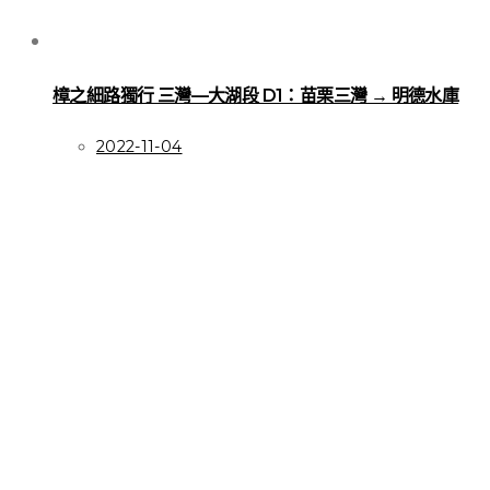
樟之細路獨行 三灣—大湖段 D1：苗栗三灣 → 明德水庫
2022-11-04