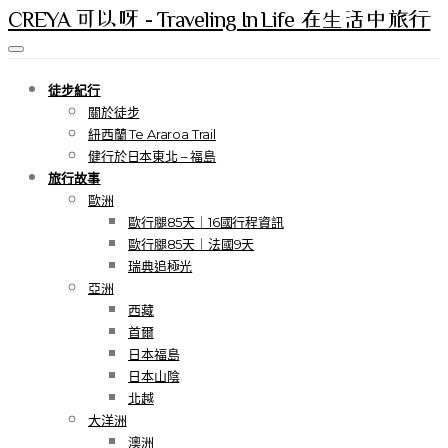
CREYA 可以呀 - Traveling In Life 在生活中旅行
徒步紀行
關於徒步
紐西蘭 Te Araroa Trail
健行於日本東北 – 福島
旅行故事
歐洲
歐行腿85天｜16國行程資訊
歐行腿85天｜法國9天
瑞典追極光
亞洲
西藏
首爾
日本福島
日本山陰
北越
大洋洲
澳洲