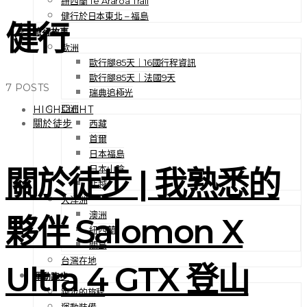
紐西蘭 Te Araroa Trail
健行於日本東北 – 福島
健行
旅行故事
歐洲
歐行腿85天｜16國行程資訊
歐行腿85天｜法國9天
7 POSTS
瑞典追極光
亞洲
HIGHLIGHT
關於徒步
西藏
首爾
日本福島
日本山陰
關於徒步 | 我熟悉的
北越
大洋洲
澳洲
夥伴 Salomon X
紐西蘭
關島
台灣在地
Ultra 4 GTX 登山
運動跑步
跑步的旅程
運動裝備