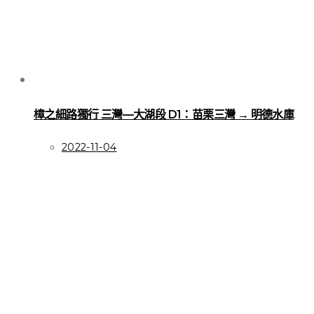
樟之細路獨行 三灣—大湖段 D1：苗栗三灣 → 明德水庫
2022-11-04