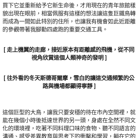
買下它並重新給予它新生命後，才用現在的青年旅館樣
貌出現在眼前，相當佩服有這樣的想法讓這隻巨鐵鳥轉
而成為一間如此特別的住所，也讓我有機會如此近距離
的參觀帶著我腳勤四處跑的重要交通工具。
[ 走上機翼的走廊，接近原本有距離感的飛機，從不同
視角欣賞這個人類神奇的發明 ]
[ 往外看的冬天斯德哥爾摩，雪白的讓這交通頻繁的公
路與機場都顯得寧靜 ]
這個巨型的大鳥，讓我只要安穩的待在市內空間裡，就
能在幾個小時後抵達世界的另一頭，身處在全然不同文
化的環境裡，吃著不同料理口味的食物、聽不同語言的
溝通、感受差異教育與思考下的衝擊和學習，躺在它的