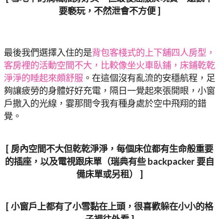
要褻玩，不然泄會不方便 ]
最後我們選擇入住的是
背包客棧式的上下舖四人房型，
客房裡的活動空間不大，比較像坐火車臥鋪，床鋪乾乾
淨淨的睡起來頗舒服
。在這個沒有亂流的安穩航程，足
夠讓疲勞的身體好好充電，隔日一覺起來張開眼，小窗
戶撒入的光線，霎那間令我有種身處於空中飛翔的錯
覺。
[ 房內空間不大但乾乾淨淨，每個床位都有生命般重要
的插座，以及電視跟床單（瑞典有些 backpacker 要自
備床單或另租） ]
[ 小窗戶上都有了小雪黏在上頭，很喜歡躲在小小的格