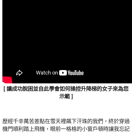
[ 讓成功脫困並自此學會如何操控升降梯的女子來為您
示範 ]
歷經千辛萬苦差點在雪天裡飆下汗珠的我們，終於穿過
機門順利踏上飛機，眼前一格格的小窗戶頓時讓我忘記