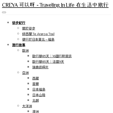
CREYA 可以呀 - Traveling In Life 在生活中旅行
徒步紀行
關於徒步
紐西蘭 Te Araroa Trail
健行於日本東北 – 福島
旅行故事
歐洲
歐行腿85天｜16國行程資訊
歐行腿85天｜法國9天
瑞典追極光
亞洲
西藏
首爾
日本福島
日本山陰
北越
大洋洲
澳洲