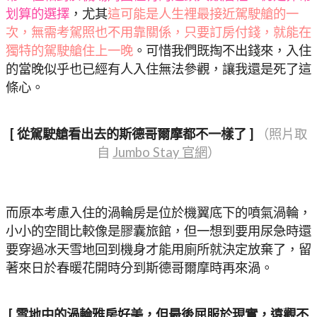
划算的選擇
，尤其
這可能是人生裡最接近駕駛艙的一
次，無需考駕照也不用靠關係，只要訂房付錢，就能在
獨特的駕駛艙住上一晚
。可惜我們既掏不出錢來，入住
的當晚似乎也已經有人入住無法參觀，讓我還是死了這
條心。
[ 從駕駛艙看出去的斯德哥爾摩都不一樣了 ]
（照片取
自
Jumbo Stay 官網
）
而原本考慮入住的渦輪房是位於機翼底下的噴氣渦輪，
小小的空間比較像是膠囊旅館，但一想到要用尿急時還
要穿過冰天雪地回到機身才能用廁所就決定放棄了，留
著來日於春暖花開時分到斯德哥爾摩時再來渦。
[ 雪地中的渦輪雅房好美，但最後屈服於現實，遠觀不