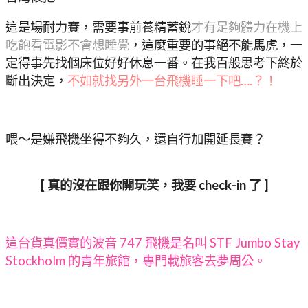
這是場耐力賽，需要事前養精蓄銳
才有足夠體力在機上
吃飽看電影不會想睡覺
，這麼重要的事絕不能馬虎，一
定得事先找個床位好好休息一番。在我百般思考下終於
斷出決定，
不如就找另外一台飛機睡一下吧….？！
喂～是嫌飛機坐得不夠久，還自行加開延長賽？
[ 真的沒在跟你開玩笑，我要 check-in 了 ]
這台貨真價實的波音 747 飛機是名叫 STF Jumbo Stay
Stockholm 的青年旅館，專門載旅客去夢周公。