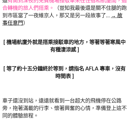
還
有開到深夜的免費機場接駁車來往住宿和航廈間，適
合轉機的旅人們搭乘。
（豈知我最後還是關不住腿的跑
到市區當了一夜維京人，那又是另一段故事了…
→ 故
事任意門
）
[ 機場航廈外就是搭乘接駁車的地方，等著等著寒風中
有種淒涼感 ]
[ 等了約十五分鐘終於等到，請指名 AFLA 專車，沒有
時間表 ]
車子還沒到站，遠遠就看到一台超大的飛機停在公路
旁，拖著滿載的行李、懷著興奮的心情，準備登上這不
同的體驗旅程。