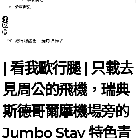
分享所思
TW
EN
|
歐行腿續集｜瑞典追極光
| 看我歐行腿 | 只載去
見周公的飛機，瑞典
斯德哥爾摩機場旁的
Jumbo Stay 特色青