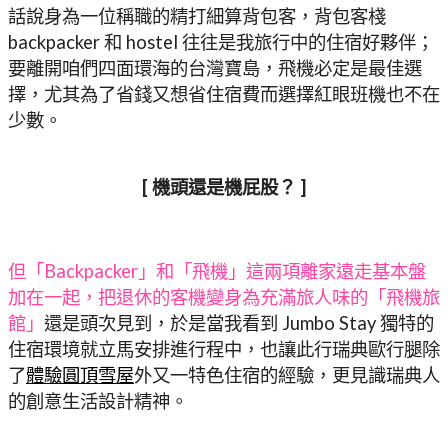
話說身為一位稱職的精打細算背包客，背包客棧
backpacker 和 hostel 往往是我旅行中的住宿好夥伴；
要離開咱們四面環海的台灣寶島，飛機必定是最佳選
擇，尤其為了省錢又想省住宿費而選擇紅眼班機也不在
少數。
[ 機頭還是機屁股？ ]
但「Backpacker」和「飛機」這兩項離家遠走基本盤
加在一起，把退休的客機變身為充滿旅人味的「飛機旅
館」
還是頭次見到，於是當我看到 Jumbo Stay 獨特的
住宿環境就立馬安排進行程中，也讓此行瑞典歐行腿除
了
體驗圓頂雪屋
外又一特色住宿的經驗，更見識瑞典人
的創意生活設計精神。