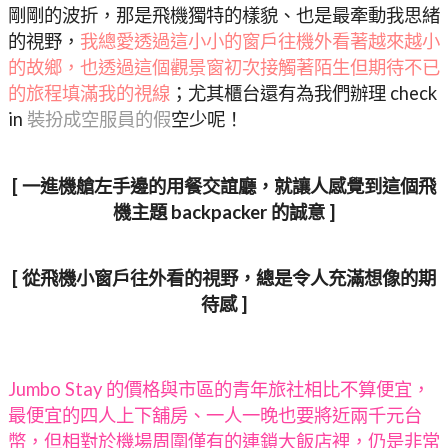
剛剛的波折，那是飛機獨特的樣貌、也是最牽動我思緒
的視野，
我總愛透過這小小的窗戶往機外看著越來越小
的故鄉，也透過這個觀景窗初次接觸著陌生但期待不已
的旅程填滿我的視線
；尤其櫃台還有為我們辦理 check
in
裝扮成空服員的假
空少呢！
[ 一進機艙左手邊的用餐交誼廳，就讓人感覺到這個飛
機主題 backpacker 的誠意 ]
[ 從飛機小窗戶往外看的視野，總是令人充滿想像的期
待感 ]
Jumbo Stay 的價格與市區的青年旅社相比不算便宜，
最便宜的四人上下舖房、一人一晚也要將近兩千元台
幣，但相對於機場周圍僅有的連鎖大飯店裡，仍是非常