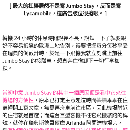
[ 最大的扛棒居然不是寫 Jumbo Stay，反而是寫
Lycamobile，這廣告版位很搶眼。 ]
轉機 24 小時的休息時間說長不長，說短一下子就要跟
好不容易抵達的歐洲土地告別，得要把握每分每秒享受
在瑞典的倒數計時，於是一下飛機我就立刻跳上前往
Jumbo Stay 的接駁車，想直奔住宿卸下一切行李枷
鎖。
當初中意 Jumbo Stay 的其中一個原因便是看中它來往
機場的方便性
，原本已打定主意趁這時間
軟爛
乖乖在住
宿裡開工寫文章，無需再舟車前往市區，因此機場附近
的住宿就是首選；而這台巨型客機不枉它飛機旅館的稱
號，就停在瑞典斯德哥爾摩 Arlanda 阿蘭達機場旁，