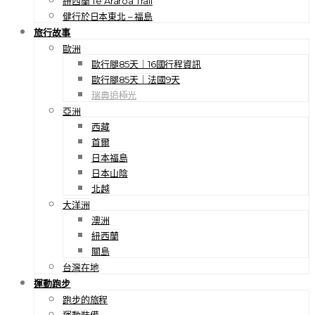
紐西蘭 Te Araroa Trail
健行於日本東北 – 福島
旅行故事
歐洲
歐行腿85天｜16國行程資訊
歐行腿85天｜法國9天
瑞典追極光
亞洲
西藏
首爾
日本福島
日本山陰
北越
大洋洲
澳洲
紐西蘭
關島
台灣在地
運動跑步
跑步的旅程
運動裝備